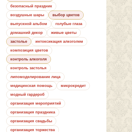
безопасный праздник
воздушные шары
выбор цветов
выпускной альбом
голубые глаза
домашний декор
живые цветы
застолье
интоксикация алкоголем
композиция цветов
контроль алкоголя
контроль застолья
липомоделирование лица
медицинская помощь
микрокредит
модный гардероб
организация мероприятий
организация праздника
организация свадьбы
организация торжества