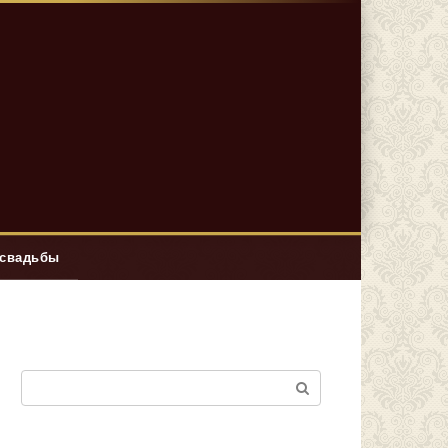
 свадьбы
Поиск: