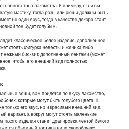
 основного тона лакомства. К примеру, если вы
ватую мастику, тогда розы или рюши должны быть
меет не один ярус, тогда в качестве декора стоит
сновной тон будет голубым.
глядит классическое белое изделие, дополненное
ет стоять фигурка невесты и жениха либо
ит нежный бисквит, дополненный лентами (может
авное, чтобы его внешний вид полностью
ка.
к
альные вещи, вам придется по вкусу лакомство,
бочек, которые могут быть голубого цвета. К
е только его вкус, но и красивый внешний вид.
й вариант, а вокруг могут стоять маленькие
 такого изделия станет драпировка лентой белого
ажется объемный тортик в виде «коробочек»,