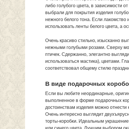
либо голубого цвета, в зависимости от
выбрали для покрытия изделия голубо
нежного белого тона. Если лакомство и
использовать ленты белого цвета, а о
Очень красиво стильно, изысканно вы
нежными голубыми розами. Сверху мож
птичек. Сдержанно, элегантно выгляд
использоваться мастика), цветами. Гл
соответствовал общему стилю праздни
В виде подарочных коробо
Если вы любите неординарные, оригин
выполненное в форме подарочных коро
достоинствам изделия можно отнести н
Очень интересно выглядит двухъярусны
торты-коробки. Идеальным украшением
или синего цвета. Лучшим выбором ок