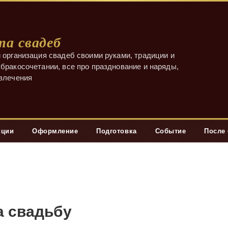
а свадеб
 организация свадеб своими руками, традиции и
бракосочетании, все про празднование и наряды,
звлечения
иции
Оформление
Подготовка
Событие
После
а свадьбу