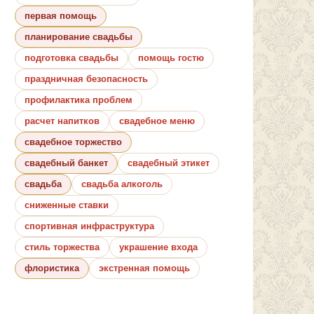
первая помощь
планирование свадьбы
подготовка свадьбы
помощь гостю
праздничная безопасность
профилактика проблем
расчет напитков
свадебное меню
свадебное торжество
свадебный банкет
свадебный этикет
свадьба
свадьба алкоголь
сниженные ставки
спортивная инфраструктура
стиль торжества
украшение входа
флористика
экстренная помощь