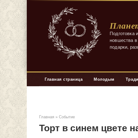
Перейти
к
контенту
Планет
Подготовка и
новшества в 
подарки, ра
Главная страница
Молодым
Трад
Главная
»
Событие
Торт в синем цвете н