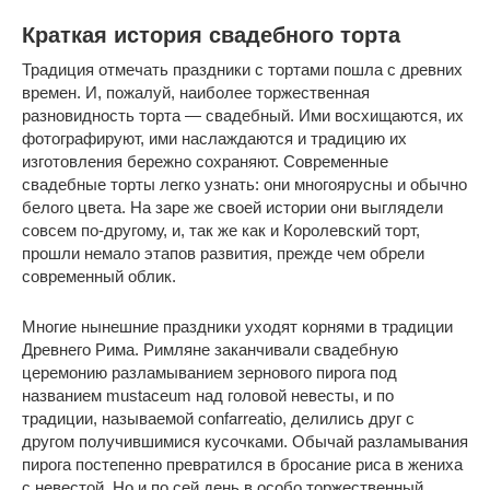
Краткая история свадебного торта
Традиция отмечать праздники с тортами пошла с древних
времен. И, пожалуй, наиболее торжественная
разновидность торта — свадебный. Ими восхищаются, их
фотографируют, ими наслаждаются и традицию их
изготовления бережно сохраняют. Современные
свадебные торты легко узнать: они многоярусны и обычно
белого цвета. На заре же своей истории они выглядели
совсем по-другому, и, так же как и Королевский торт,
прошли немало этапов развития, прежде чем обрели
современный облик.
Многие нынешние праздники уходят корнями в традиции
Древнего Рима. Римляне заканчивали свадебную
церемонию разламыванием зернового пирога под
названием mustaceum над головой невесты, и по
традиции, называемой confarreatio, делились друг с
другом получившимися кусочками. Обычай разламывания
пирога постепенно превратился в бросание риса в жениха
с невестой. Но и по сей день в особо торжественный