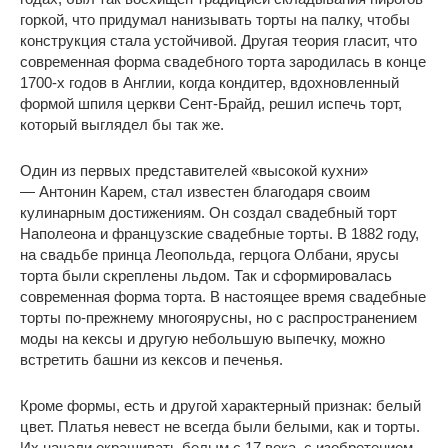
горкой, что придумал нанизывать торты на палку, чтобы
конструкция стала устойчивой. Другая теория гласит, что
современная форма свадебного торта зародилась в конце
1700-х годов в Англии, когда кондитер, вдохновленный
формой шпиля церкви Сент-Брайд, решил испечь торт,
который выглядел бы так же.
Один из первых представителей «высокой кухни»
— Антонин Карем, стал известен благодаря своим
кулинарным достижениям. Он создал свадебный торт
Наполеона и французские свадебные торты. В 1882 году,
на свадьбе принца Леопольда, герцога Олбани, ярусы
торта были скреплены льдом. Так и сформировалась
современная форма торта. В настоящее время свадебные
торты по-прежнему многоярусны, но с распространением
моды на кексы и другую небольшую выпечку, можно
встретить башни из кексов и печенья.
Кроме формы, есть и другой характерный признак: белый
цвет. Платья невест не всегда были белыми, как и торты.
Их начали окрашивать белым с 17 века, с изобретением