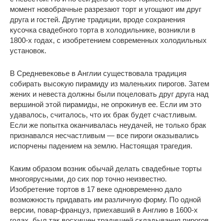
момент новобрачные разрезают торт и угощают им друг
друга и гостей. Другие традиции, вроде сохранения
кусочка свадебного торта в холодильнике, возникли в
1800-х годах, с изобретением современных холодильных
установок.
В Средневековье в Англии существовала традиция
собирать высокую пирамиду из маленьких пирогов. Затем
жених и невеста должны были поцеловать друг друга над
вершиной этой пирамиды, не опрокинув ее. Если им это
удавалось, считалось, что их брак будет счастливым.
Если же попытка оканчивалась неудачей, не только брак
признавался несчастливым — все пироги оказывались
испорчены падением на землю. Настоящая трагедия.
Каким образом возник обычай делать свадебные торты
многоярусными, до сих пор точно неизвестно.
Изобретение тортов в 17 веке одновременно дало
возможность придавать им различную форму. По одной
версии, повар-француз, приехавший в Англию в 1600-х
годах, был так восхищен традицией складывания пирогов