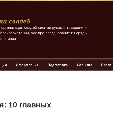
а свадеб
 организация свадеб своими руками, традиции и
бракосочетании, все про празднование и наряды,
звлечения
иции
Оформление
Подготовка
Событие
После
я: 10 главных