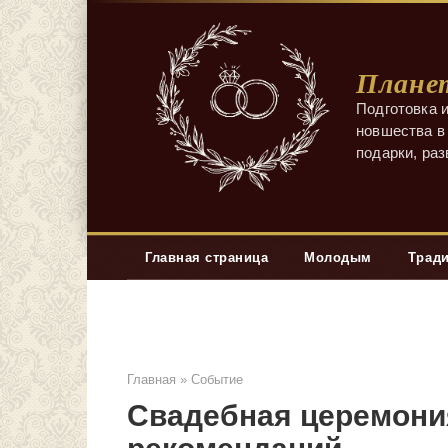
Перейти
к
контенту
Планет
Подготовка и
новшества в 
подарки, ра
Главная страница
Молодым
Трад
Главная
»
Событие
Свадебная церемони