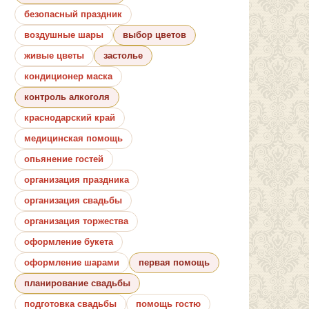
безопасный праздник
воздушные шары
выбор цветов
живые цветы
застолье
кондиционер маска
контроль алкоголя
краснодарский край
медицинская помощь
опьянение гостей
организация праздника
организация свадьбы
организация торжества
оформление букета
оформление шарами
первая помощь
планирование свадьбы
подготовка свадьбы
помощь гостю