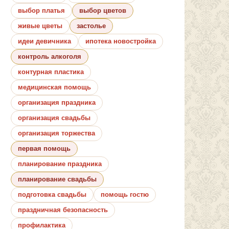
выбор платья
выбор цветов
живые цветы
застолье
идеи девичника
ипотека новостройка
контроль алкоголя
контурная пластика
медицинская помощь
организация праздника
организация свадьбы
организация торжества
первая помощь
планирование праздника
планирование свадьбы
подготовка свадьбы
помощь гостю
праздничная безопасность
профилактика