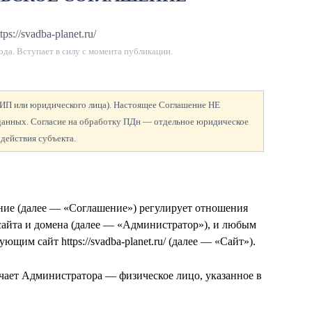
tps://svadba-planet.ru/
ода
. Вступает в силу с момента публикации.
а ИП или юридического лица). Настоящее Соглашение НЕ
 данных. Согласие на обработку ПДн — отдельное юридическое
 действия субъекта.
ение (далее — «Соглашение») регулирует отношения
сайта и домена
(далее — «Администратор»), и любым
щим сайт https://svadba-planet.ru/ (далее — «Сайт»).
чает Администратора — физическое лицо, указанное в