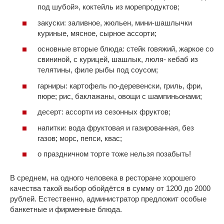
под шубой», коктейль из морепродуктов;
закуски: заливное, жюльен, мини-шашлычки
куриные, мясное, сырное ассорти;
основные вторые блюда: стейк говяжий, жаркое со
свининой, с курицей, шашлык, люля- кебаб из
телятины, филе рыбы под соусом;
гарниры: картофель по-деревенски, гриль, фри,
пюре; рис, баклажаны, овощи с шампиньонами;
десерт: ассорти из сезонных фруктов;
напитки: вода фруктовая и газированная, без
газов; морс, пепси, квас;
о праздничном торте тоже нельзя позабыть!
В среднем, на одного человека в ресторане хорошего
качества такой выбор обойдётся в сумму от 1200 до 2000
рублей. Естественно, администратор предложит особые
банкетные и фирменные блюда.