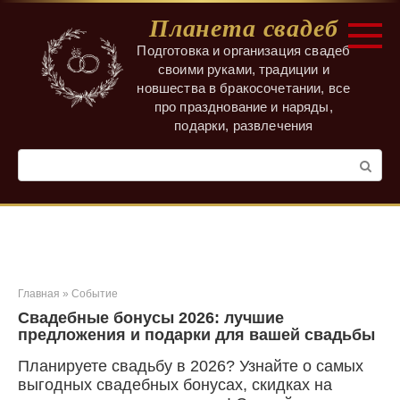
Перейти
Планета свадеб
к
контенту
Подготовка и организация свадеб
своими руками, традиции и
новшества в бракосочетании, все
про празднование и наряды,
подарки, развлечения
Поиск:
Главная
»
Событие
Свадебные бонусы 2026: лучшие
предложения и подарки для вашей свадьбы
Планируете свадьбу в 2026? Узнайте о самых
выгодных свадебных бонусах, скидках на