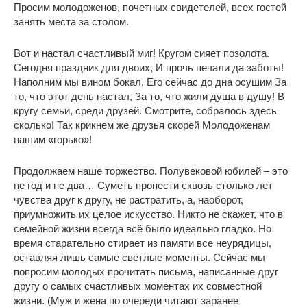
Просим молодоженов, почетных свидетелей, всех гостей
занять места за столом.
Вот и настал счастливый миг! Кругом сияет позолота.
Сегодня праздник для двоих, И прочь печали да заботы!
Наполним мы вином бокал, Его сейчас до дна осушим За
то, что этот день настал, За то, что жили душа в душу! В
кругу семьи, среди друзей. Смотрите, собралось здесь
сколько! Так крикнем же друзья скорей Молодоженам
нашим «горько»!
Продолжаем наше торжество. Полувековой юбилей – это
не год и не два… Суметь пронести сквозь столько лет
чувства друг к другу, не растратить, а, наоборот,
приумножить их целое искусство. Никто не скажет, что в
семейной жизни всегда всё было идеально гладко. Но
время старательно стирает из памяти все неурядицы,
оставляя лишь самые светлые моменты. Сейчас мы
попросим молодых прочитать письма, написанные друг
другу о самых счастливых моментах их совместной
жизни. (Муж и жена по очереди читают заранее