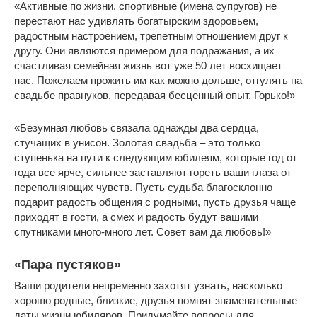
«Активные по жизни, спортивные (имена супругов) не
перестают нас удивлять богатырским здоровьем,
радостным настроением, трепетным отношением друг к
другу. Они являются примером для подражания, а их
счастливая семейная жизнь вот уже 50 лет восхищает
нас. Пожелаем прожить им как можно дольше, отгулять на
свадьбе правнуков, передавая бесценный опыт. Горько!»
«Безумная любовь связала однажды два сердца,
стучащих в унисон. Золотая свадьба – это только
ступенька на пути к следующим юбилеям, которые год от
года все ярче, сильнее заставляют гореть ваши глаза от
переполняющих чувств. Пусть судьба благосклонно
подарит радость общения с родными, пусть друзья чаще
приходят в гости, а смех и радость будут вашими
спутниками много-много лет. Совет вам да любовь!»
«Пара пустяков»
Ваши родители непременно захотят узнать, насколько
хорошо родные, близкие, друзья помнят знаменательные
даты жизни юбиляров. Придумайте вопросы для