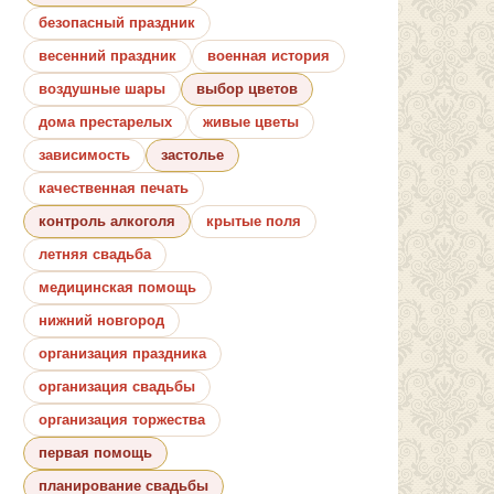
безопасный праздник
весенний праздник
военная история
воздушные шары
выбор цветов
дома престарелых
живые цветы
зависимость
застолье
качественная печать
контроль алкоголя
крытые поля
летняя свадьба
медицинская помощь
нижний новгород
организация праздника
организация свадьбы
организация торжества
первая помощь
планирование свадьбы