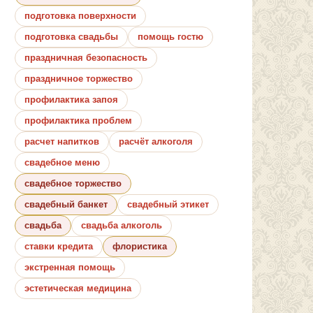
подготовка поверхности
подготовка свадьбы
помощь гостю
праздничная безопасность
праздничное торжество
профилактика запоя
профилактика проблем
расчет напитков
расчёт алкоголя
свадебное меню
свадебное торжество
свадебный банкет
свадебный этикет
свадьба
свадьба алкоголь
ставки кредита
флористика
экстренная помощь
эстетическая медицина