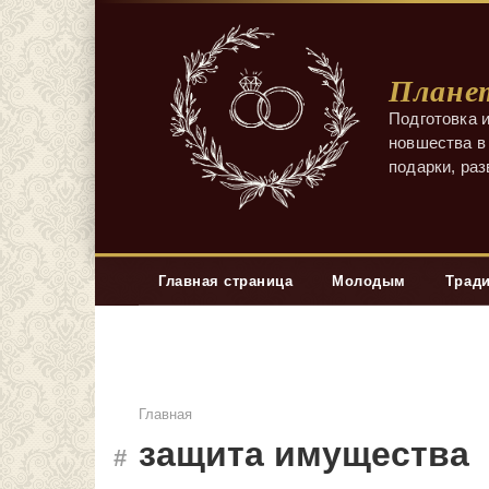
Перейти
к
контенту
Планет
Подготовка и
новшества в 
подарки, ра
Главная страница
Молодым
Трад
Главная
защита имущества