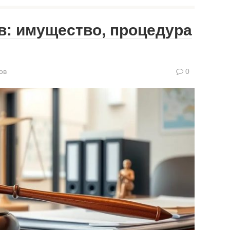
в: имущество, процедура
ов
0