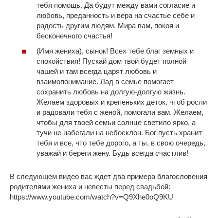
тебя помощь. Да будут между вами согласие и
любовь, преданность и вера на счастье себе и
радость другим людям. Мира вам, покоя и
бесконечного счастья!
(Имя жениха), сынок! Всех тебе благ земных и
спокойствия! Пускай дом твой будет полной
чашей и там всегда царят любовь и
взаимопонимание. Лад в семье помогает
сохранить любовь на долгую-долгую жизнь.
Желаем здоровых и крепеньких деток, чтоб росли
и радовали тебя с женой, помогали вам. Желаем,
чтобы для твоей семьи солнце светило ярко, а
тучи не набегали на небосклон. Бог пусть хранит
тебя и все, что тебе дорого, а ты, в свою очередь,
уважай и береги жену. Будь всегда счастлив!
В следующем видео вас ждет два примера благословения
родителями жениха и невесты перед свадьбой:
https://www.youtube.com/watch?v=Q9Xhe0oQ9KU