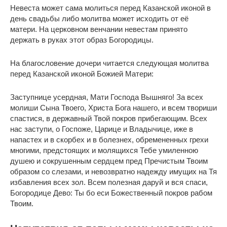
Невеста может сама молиться перед Казанской иконой в
день свадьбы либо молитва может исходить от её
матери. На церковном венчании невестам принято
держать в руках этот образ Богородицы.
На благословение дочери читается следующая молитва
перед Казанской иконой Божией Матери:
Заступнице усердная, Мати Господа Вышняго! За всех
молиши Сына Твоего, Христа Бога нашего, и всем твориши
спастися, в державный Твой покров прибегающим. Всех
нас заступи, о Госпоже, Царице и Владычице, иже в
напастех и в скорбех и в болезнех, обремененных грехи
многими, предстоящих и молящихся Тебе умиленною
душею и сокрушенным сердцем пред Пречистым Твоим
образом со слезами, и невозвратно надежду имущих на Тя
избавления всех зол. Всем полезная даруй и вся спаси,
Богородице Дево: Ты бо еси Божественный покров рабом
Твоим.