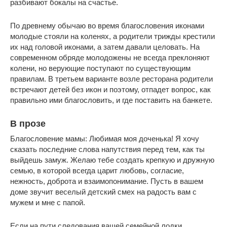
разбивают бокалы на счастье.
По древнему обычаю во время благословения иконами
молодые стояли на коленях, а родители трижды крестили
их над головой иконами, а затем давали целовать. На
современном обряде молодожены не всегда преклоняют
колени, но верующие поступают по существующим
правилам. В третьем варианте возле ресторана родители
встречают детей без икон и поэтому, отпадет вопрос, как
правильно ими благословить, и где поставить на банкете.
В прозе
Благословение мамы: Любимая моя доченька! Я хочу
сказать последние слова напутствия перед тем, как ты
выйдешь замуж. Желаю тебе создать крепкую и дружную
семью, в которой всегда царит любовь, согласие,
нежность, доброта и взаимопонимание. Пусть в вашем
доме звучит веселый детский смех на радость вам с
мужем и мне с папой.
Если на пути следования вашей семейной лодки