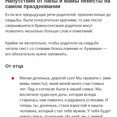
Напутствия от папы и мамы невесты на
самом праздновании
Если все предыдущие речи родителей, произнесенные до
свадьбы, были относительно краткими, то уже после
свершившегося бракосочетания родители могут
позволить несколько больше слов и пожеланий.
Крайне не желательно, чтобы родители на свадьбе
читали текст со словами благословения «с бумажки» —
его обязательно нужно запомнить.
От отца
Милая доченька, дорогой сын! Мы прожили с (имя
мамы невесты), моей женой много счастливых
лет. Лад и согласие были в нашей семье. Мы
воспитали чудесную дочь, которая всегда
старалась нам помогать и радовала успехами. И
теперь ты, доченька, стала взрослой и нашла
человека, который стал тебе мужем. У тебя будет
новая семья, отдельная. Но знай, мы с мамой