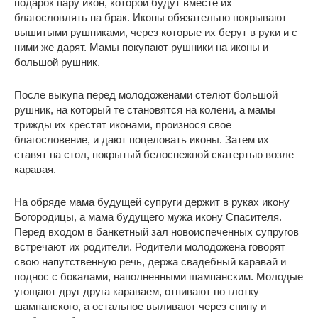
подарок пару икон, которой будут вместе их
благословлять на брак. Иконы обязательно покрывают
вышитыми рушниками, через которые их берут в руки и с
ними же дарят. Мамы покупают рушники на иконы и
большой рушник.
После выкупа перед молодоженами стелют большой
рушник, на который те становятся на колени, а мамы
трижды их крестят иконами, произнося свое
благословение, и дают поцеловать иконы. Затем их
ставят на стол, покрытый белоснежной скатертью возле
каравая.
На обряде мама будущей супруги держит в руках икону
Богородицы, а мама будущего мужа икону Спасителя.
Перед входом в банкетный зал новоиспеченных супругов
встречают их родители. Родители молодожена говорят
свою напутственную речь, держа свадебный каравай и
поднос с бокалами, наполненными шампанским. Молодые
угощают друг друга караваем, отпивают по глотку
шампанского, а остальное выливают через спину и