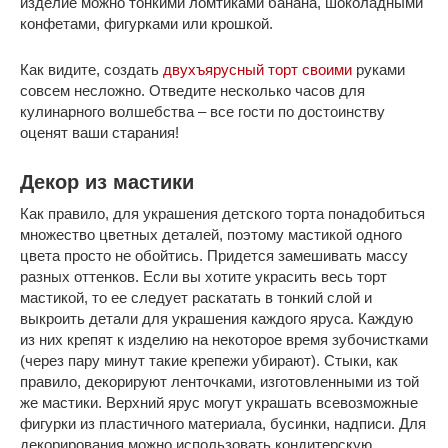
изделие можно тонкими ломтиками банана, шоколадными
конфетами, фигурками или крошкой.
Как видите, создать
двухъярусный торт своими
руками
совсем несложно. Отведите несколько часов для
кулинарного волшебства – все гости по достоинству
оценят ваши старания!
Декор из мастики
Как правило, для украшения детского торта понадобиться
множество цветных деталей, поэтому мастикой одного
цвета просто не обойтись. Придется замешивать массу
разных оттенков. Если вы хотите украсить весь торт
мастикой, то ее следует раскатать в тонкий слой и
выкроить детали для украшения каждого яруса. Каждую
из них крепят к изделию на некоторое время зубочистками
(через пару минут такие крепежи убирают). Стыки, как
правило, декорируют ленточками, изготовленными из той
же мастики. Верхний ярус могут украшать всевозможные
фигурки из пластичного материала, бусинки, надписи. Для
декорирования можно использовать кондитерскую