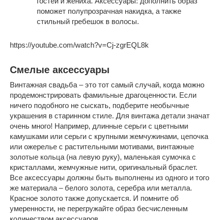
гостей и жениха. Аксессуары: дополнить образ
поможет полупрозрачная накидка, а также
стильный гребешок в волосы.
https://youtube.com/watch?v=Cj-zgrEQL8k
Смелые аксессуары
Винтажная свадьба – это тот самый случай, когда можно
продемонстрировать фамильные драгоценности. Если
ничего подобного не сыскать, подберите необычные
украшения в старинном стиле. Для винтажа детали значат
очень много! Например, длинные серьги с цветными
камушками или серьги с крупными жемчужинами, цепочка
или ожерелье с растительными мотивами, винтажные
золотые кольца (на левую руку), маленькая сумочка с
кристаллами, жемчужные нити, оригинальный браслет.
Все аксессуары должны быть выполнены из одного и того
же материала – белого золота, серебра или металла.
Красное золото также допускается. И помните об
умеренности, не перегружайте образ бесчисленным
количеством аксессуаров.