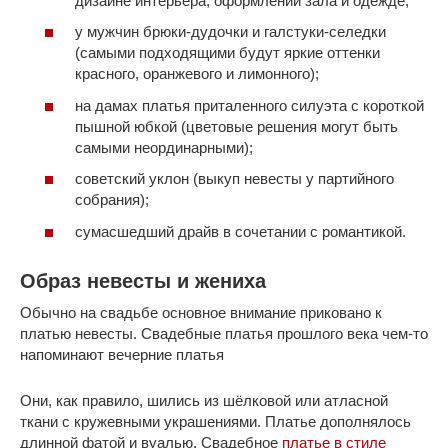
дизайне интерьера, оформлении зала и одежде;
у мужчин брюки-дудочки и галстуки-селедки
(самыми подходящими будут яркие оттенки
красного, оранжевого и лимонного);
на дамах платья приталенного силуэта с короткой
пышной юбкой (цветовые решения могут быть
самыми неординарными);
советский уклон (выкуп невесты у партийного
собрания);
сумасшедший драйв в сочетании с романтикой.
Образ невесты и жениха
Обычно на свадьбе основное внимание приковано к
платью невесты. Свадебные платья прошлого века чем-то
напоминают вечерние платья
Они, как правило, шились из шёлковой или атласной
ткани с кружевными украшениями. Платье дополнялось
длинной фатой и вуалью. Свадебное
платье в стиле