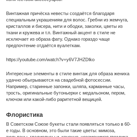
Винтажная причёска невесты создаётся благодаря
специальным украшениям для волос. Гребни из жемчуга,
кристаллов и бисера, нити и ободки, заколки, цветы из
ткани и кружева и т.п. Винтажный акцент в стиле не
исключает из образа фату. Однако гораздо чаще
предпочтение отдаётся вуалеткам.
https://youtube.com/watch?v=y6V7JHZDlko
Интересные элементы в стиле винтаж для образа жениха
удачно обыгрываются на свадебной фотосессии.
Например, старинные запонки, шляпа, карманные часы,
трость, оригинальные бутоньерки с медальоном, пером,
ключом или какой-либо раритетной вещицей.
Флористика
В Советском Союзе букеты стали появляться только в 60-
е годы. В основном, это были такие цветы: мимоза,
тюльпаны, гладиолусы и, конечно, незаменимая гвоздика.