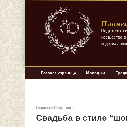
Перейти
к
контенту
Планет
Подготовка и
новшества в 
подарки, ра
Главная страница
Молодым
Трад
Главная
»
Подготовка
Свадьба в стиле “шо