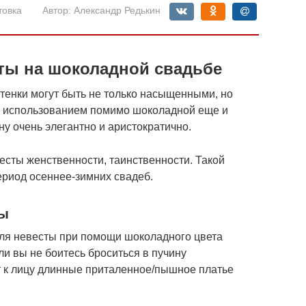
товка
Автор:
Александр Редькин
ты на шоколадной свадьбе
ттенки могут быть не только насыщенными, но
с использованием помимо шоколадной еще и
ну очень элегантно и аристократично.
есты женственности, таинственности. Такой
ериод осеннее-зимних свадеб.
ты
для невесты при помощи шоколадного цвета
и вы не боитесь броситься в пучину
т к лицу длинные приталенное/пышное платье