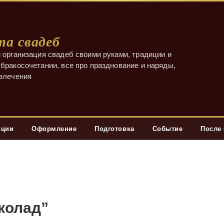
а свадеб
 организация свадеб своими руками, традиции и
бракосочетании, все про празднование и наряды,
звлечения
иции
Оформление
Подготовка
Событие
После
колад”