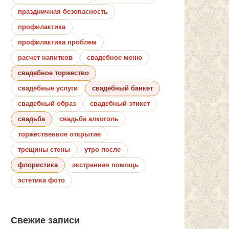
праздничная безопасность
профилактика
профилактика проблем
расчет напитков
свадебное меню
свадебное торжество
свадебные услуги
свадебный банкет
свадебный образ
свадебный этикет
свадьба
свадьба алкоголь
торжественное открытие
трещины стены
утро после
флористика
экстренная помощь
эстетика фото
Свежие записи