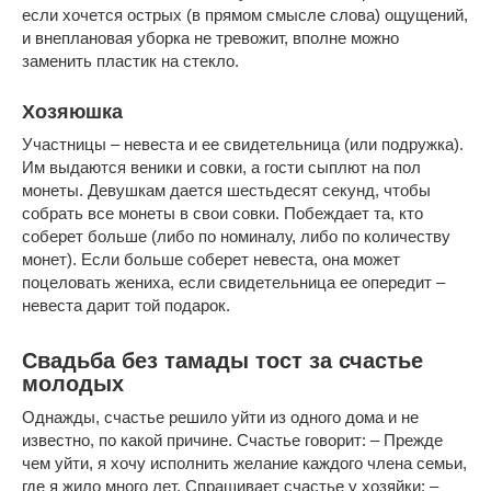
если хочется острых (в прямом смысле слова) ощущений,
и внеплановая уборка не тревожит, вполне можно
заменить пластик на стекло.
Хозяюшка
Участницы – невеста и ее свидетельница (или подружка).
Им выдаются веники и совки, а гости сыплют на пол
монеты. Девушкам дается шестьдесят секунд, чтобы
собрать все монеты в свои совки. Побеждает та, кто
соберет больше (либо по номиналу, либо по количеству
монет). Если больше соберет невеста, она может
поцеловать жениха, если свидетельница ее опередит –
невеста дарит той подарок.
Свадьба без тамады тост за счастье
молодых
Однажды, счастье решило уйти из одного дома и не
известно, по какой причине. Счастье говорит: – Прежде
чем уйти, я хочу исполнить желание каждого члена семьи,
где я жило много лет. Спрашивает счастье у хозяйки: –