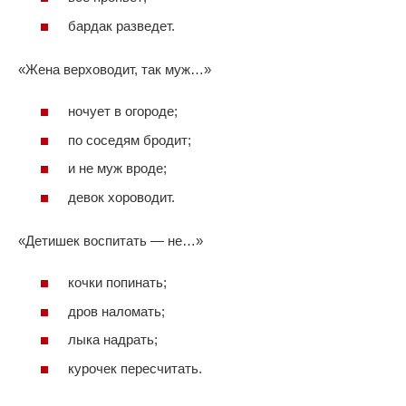
бардак разведет.
«Жена верховодит, так муж…»
ночует в огороде;
по соседям бродит;
и не муж вроде;
девок хороводит.
«Детишек воспитать — не…»
кочки попинать;
дров наломать;
лыка надрать;
курочек пересчитать.