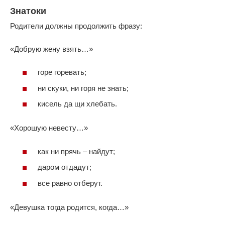
Знатоки
Родители должны продолжить фразу:
«Добрую жену взять…»
горе горевать;
ни скуки, ни горя не знать;
кисель да щи хлебать.
«Хорошую невесту…»
как ни прячь – найдут;
даром отдадут;
все равно отберут.
«Девушка тогда родится, когда…»