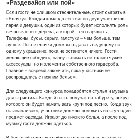
«Раздевайся или пой»
Если гости не слишком стеснительные, стоит сыграть в
«Елочку». Каждая команда состоит из двух участников:
парня и девушки, один из которых будет исполнять роль
вечнозеленого дерева, а второй – его наряжать.
Телефоны, бусы, серьги, галстуки – чем больше, тем
лучше. После елочки должны отдавать ведущему по
одному украшение, пока не останется ничего. Гости,
желающие победить, начнут снимать не только чужие
аксессуары, но и элементы собственного гардероба.
Главное – вовремя закончить, пока участники не
распрощались с нижним бельем.
Для следующего конкурса понадобятся стулья и музыка
для стриптиза. Каждый гость получат по табурету, вокруг
которого он будет наматывать круги под песню. Когда звук
останавливают, участники должны положить на стул один
предмет одежды. Играют до нижнего белья, а после под
музыку гости должны одеться.
В большой компании найдется человек или несколько,