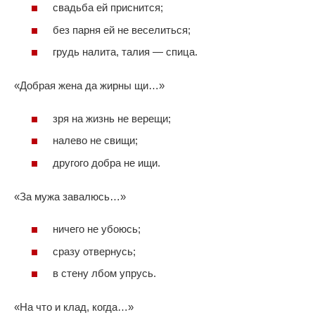
свадьба ей приснится;
без парня ей не веселиться;
грудь налита, талия — спица.
«Добрая жена да жирны щи…»
зря на жизнь не верещи;
налево не свищи;
другого добра не ищи.
«За мужа завалюсь…»
ничего не убоюсь;
сразу отвернусь;
в стену лбом упрусь.
«На что и клад, когда…»