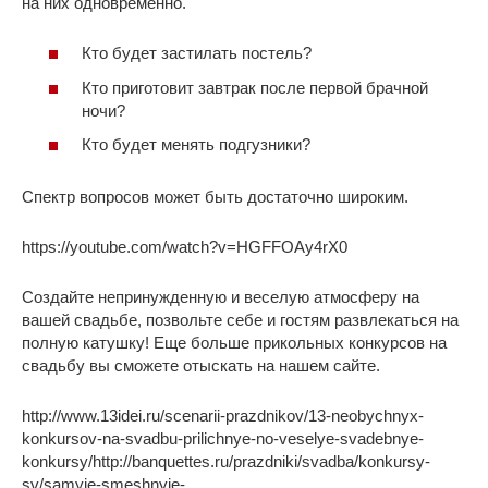
на них одновременно.
Кто будет застилать постель?
Кто приготовит завтрак после первой брачной
ночи?
Кто будет менять подгузники?
Спектр вопросов может быть достаточно широким.
https://youtube.com/watch?v=HGFFOAy4rX0
Создайте непринужденную и веселую атмосферу на
вашей свадьбе, позвольте себе и гостям развлекаться на
полную катушку! Еще больше прикольных конкурсов на
свадьбу вы сможете отыскать на нашем сайте.
http://www.13idei.ru/scenarii-prazdnikov/13-neobychnyx-
konkursov-na-svadbu-prilichnye-no-veselye-svadebnye-
konkursy/http://banquettes.ru/prazdniki/svadba/konkursy-
sv/samyie-smeshnyie-