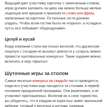
Ведущий дает участнику карточку с написанным словом,
игрок должен заложить за щеку как можно больше мелких
леденцов или орешков и произнести
слово или фразу
,
написанные на карточке. Остальные гости должны
угадать. Чтобы всем гостям было не «горько», а «сладко»,
пусть все побывают «бурундуками».
Целуй и кусай
Когда компания стала настолько веселой, что дружеские
поцелуи с соседом не вызовут ревности у супруга, можно
провести «целовальные конкурсы». Такие задания можно
включить в игру «фанты»:
Шуточные игры за столом
Самые веселые
конкурсы на свадьбе
часто проводятся,
когда все участники еще находятся за столами, в первой
половине праздничной программы. Они развлекают, а не
утомляют приглашенных. Включив их в свое торжество,
вы убедитесь, что в каждом из взрослых живет маленький
ребенок, готовый к веселью и шуткам, озорным