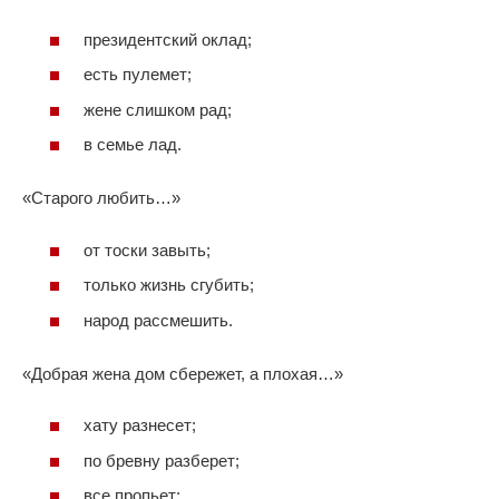
президентский оклад;
есть пулемет;
жене слишком рад;
в семье лад.
«Старого любить…»
от тоски завыть;
только жизнь сгубить;
народ рассмешить.
«Добрая жена дом сбережет, а плохая…»
хату разнесет;
по бревну разберет;
все пропьет;