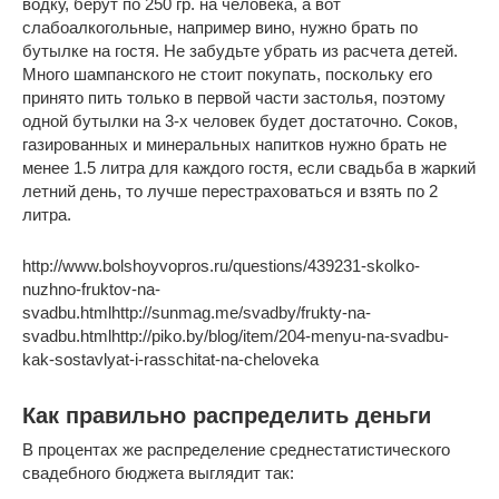
водку, берут по 250 гр. на человека, а вот
слабоалкогольные, например вино, нужно брать по
бутылке на гостя. Не забудьте убрать из расчета детей.
Много шампанского не стоит покупать, поскольку его
принято пить только в первой части застолья, поэтому
одной бутылки на 3-х человек будет достаточно. Соков,
газированных и минеральных напитков нужно брать не
менее 1.5 литра для каждого гостя, если свадьба в жаркий
летний день, то лучше перестраховаться и взять по 2
литра.
http://www.bolshoyvopros.ru/questions/439231-skolko-
nuzhno-fruktov-na-
svadbu.htmlhttp://sunmag.me/svadby/frukty-na-
svadbu.htmlhttp://piko.by/blog/item/204-menyu-na-svadbu-
kak-sostavlyat-i-rasschitat-na-cheloveka
Как правильно распределить деньги
В процентах же распределение среднестатистического
свадебного бюджета выглядит так: