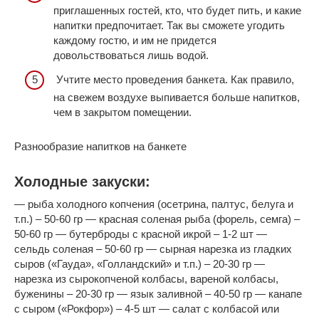
приглашенных гостей, кто, что будет пить, и какие
напитки предпочитает. Так вы сможете угодить
каждому гостю, и им не придется
довольствоваться лишь водой.
Учтите место проведения банкета. Как правило,
на свежем воздухе выпивается больше напитков,
чем в закрытом помещении.
Разнообразие напитков на банкете
Холодные закуски:
— рыба холодного копчения (осетрина, палтус, белуга и
т.п.) – 50-60 гр — красная соленая рыба (форель, семга) –
50-60 гр — бутерброды с красной икрой – 1-2 шт —
сельдь соленая – 50-60 гр — сырная нарезка из гладких
сыров («Гауда», «Голландский» и т.п.) – 20-30 гр —
нарезка из сырокопченой колбасы, вареной колбасы,
буженины – 20-30 гр — язык заливной – 40-50 гр — канапе
с сыром («Рокфор») – 4-5 шт — салат с колбасой или