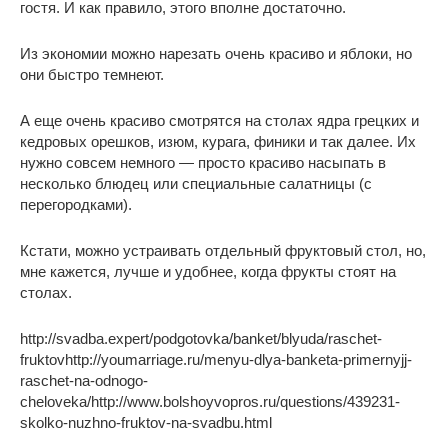
гостя. И как правило, этого вполне достаточно.
Из экономии можно нарезать очень красиво и яблоки, но
они быстро темнеют.
А еще очень красиво смотрятся на столах ядра грецких и
кедровых орешков, изюм, курага, финики и так далее. Их
нужно совсем немного — просто красиво насыпать в
несколько блюдец или специальные салатницы (с
перегородками).
Кстати, можно устраивать отдельный фруктовый стол, но,
мне кажется, лучше и удобнее, когда фрукты стоят на
столах.
http://svadba.expert/podgotovka/banket/blyuda/raschet-
fruktovhttp://youmarriage.ru/menyu-dlya-banketa-primernyjj-
raschet-na-odnogo-
cheloveka/http://www.bolshoyvopros.ru/questions/439231-
skolko-nuzhno-fruktov-na-svadbu.html