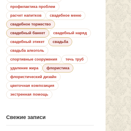
профилактика проблем
расчет напитков
свадебное меню
свадебное торжество
свадебный банкет
свадебный наряд
свадебный этикет
свадьба
свадьба алкоголь
спортивные сооружения
течь труб
удаление жира
флористика
флористический дизайн
цветочная композиция
экстренная помощь
Свежие записи