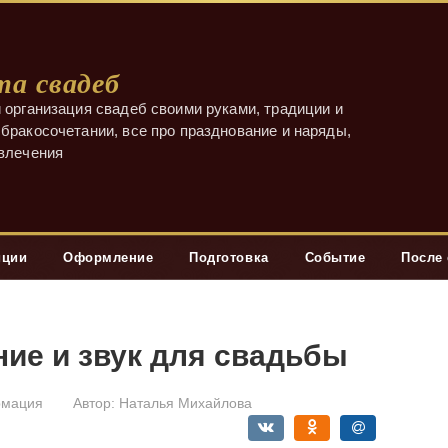
а свадеб
 организация свадеб своими руками, традиции и
бракосочетании, все про празднование и наряды,
звлечения
иции
Оформление
Подготовка
Событие
После
ие и звук для свадьбы
мация
Автор:
Наталья Михайлова