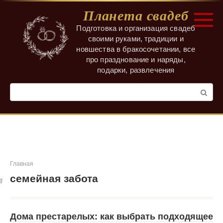
Перейти
Планета свадеб
к
контенту
Подготовка и организация свадеб
своими руками, традиции и
новшества в бракосочетании, все
про празднование и наряды,
подарки, развлечения
Поиск:
Главная
семейная забота
Дома престарелых: как выбрать подходящее