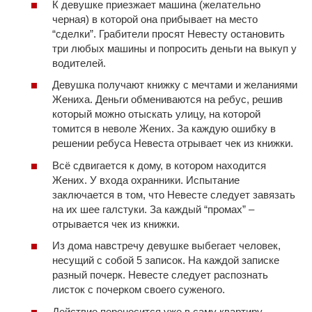
К девушке приезжает машина (желательно
черная) в которой она прибывает на место
“сделки”. Грабители просят Невесту остановить
три любых машины и попросить деньги на выкуп у
водителей.
Девушка получают книжку с мечтами и желаниями
Жениха. Деньги обмениваются на ребус, решив
который можно отыскать улицу, на которой
томится в неволе Жених. За каждую ошибку в
решении ребуса Невеста отрывает чек из книжки.
Всё сдвигается к дому, в котором находится
Жених. У входа охранники. Испытание
заключается в том, что Невесте следует завязать
на их шее галстуки. За каждый “промах” –
отрывается чек из книжки.
Из дома навстречу девушке выбегает человек,
несущий с собой 5 записок. На каждой записке
разный почерк. Невесте следует распознать
листок с почерком своего суженого.
Действие переносится уже в саму квартиру.