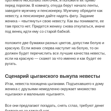
протяните несколько ленточек, и положите их прямо
перед порогом. В комнату, откуда берут начало ленты,
заведите мужчину и пенсионерку. Мужчину обрядите как
невесту, а пенсионерке дайте надеть фату. Задание
жениха – «вытянуть» свою невесту. Как вы понимаете, ее
там просто нет. Придется жениху снова откупаться, иначе
под венец идти ему со старой бабкой.
положите две бумажки разных цветов, допустим белую и
красную. Если жених сперва наступит на белую, то он
должен будет перечислить все лучшие качества невесты,
если на красную — скажет за что именно и как будет ее
ругать.
Сценарий цыганского выкупа невесты
Итак, невеста похищена цыганами. Подъехавшего к дому
жениха с друзьями немедленно окружает множество
«цыганок» и маленьких «цыганят».
Все они предлагают погадать, снять сглаз, требуют денег
буквально за каждый шаг.