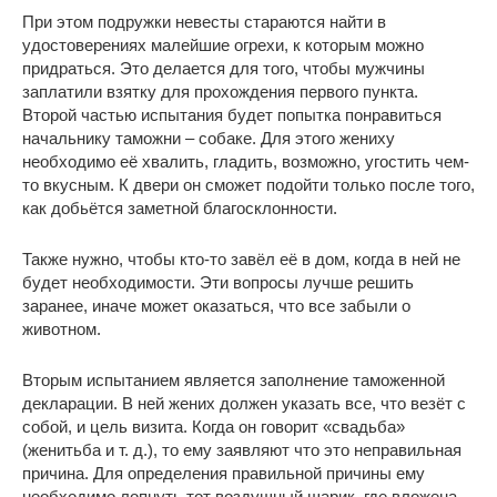
При этом подружки невесты стараются найти в
удостоверениях малейшие огрехи, к которым можно
придраться. Это делается для того, чтобы мужчины
заплатили взятку для прохождения первого пункта.
Второй частью испытания будет попытка понравиться
начальнику таможни – собаке. Для этого жениху
необходимо её хвалить, гладить, возможно, угостить чем-
то вкусным. К двери он сможет подойти только после того,
как добьётся заметной благосклонности.
Также нужно, чтобы кто-то завёл её в дом, когда в ней не
будет необходимости. Эти вопросы лучше решить
заранее, иначе может оказаться, что все забыли о
животном.
Вторым испытанием является заполнение таможенной
декларации. В ней жених должен указать все, что везёт с
собой, и цель визита. Когда он говорит «свадьба»
(женитьба и т. д.), то ему заявляют что это неправильная
причина. Для определения правильной причины ему
необходимо лопнуть тот воздушный шарик, где вложена