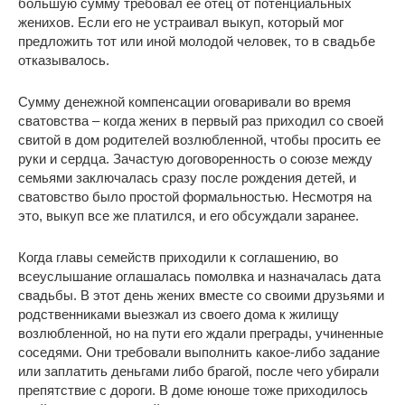
большую сумму требовал ее отец от потенциальных
женихов. Если его не устраивал выкуп, который мог
предложить тот или иной молодой человек, то в свадьбе
отказывалось.
Сумму денежной компенсации оговаривали во время
сватовства – когда жених в первый раз приходил со своей
свитой в дом родителей возлюбленной, чтобы просить ее
руки и сердца. Зачастую договоренность о союзе между
семьями заключалась сразу после рождения детей, и
сватовство было простой формальностью. Несмотря на
это, выкуп все же платился, и его обсуждали заранее.
Когда главы семейств приходили к соглашению, во
всеуслышание оглашалась помолвка и назначалась дата
свадьбы. В этот день жених вместе со своими друзьями и
родственниками выезжал из своего дома к жилищу
возлюбленной, но на пути его ждали преграды, учиненные
соседями. Они требовали выполнить какое-либо задание
или заплатить деньгами либо брагой, после чего убирали
препятствие с дороги. В доме юноше тоже приходилось