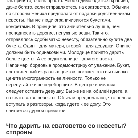
так принято) очень просто. Необходимо одеться красиво,
даже богато, если отправляетесь на сватовство. Обычаи
со стороны жениха предполагают подарки родственникам
невесты. Нынче люди ограничиваются букетами,
конфетами. В принципе, это значительно лучше, чем
преподносить дорогие, ненужные вещи. Так что,
отправляясь «добывать» невесту, обязательно купите два
букета. Один – для матери, второй – для девушки. Они не
должны быть одинаковыми. Молодице принято дарить
белые цветы. А ее родительнице – другого цвета.
Например, бордовые продемонстрируют уважение. Букет,
составленный из разных цветов, покажет, что вы высоко
цените многогранность ее личности. Только не
перепутайте и не переборщите. В центре внимания
следует оставить девушку. Вы же не на юбилей идете, а
на сватовство невесты. Обычаи предполагают, что нельзя
вступать в разговоры, когда идете к ее дому. Это
считается дурной приметой.
Что дарить на сватовство со невесты?
стороны