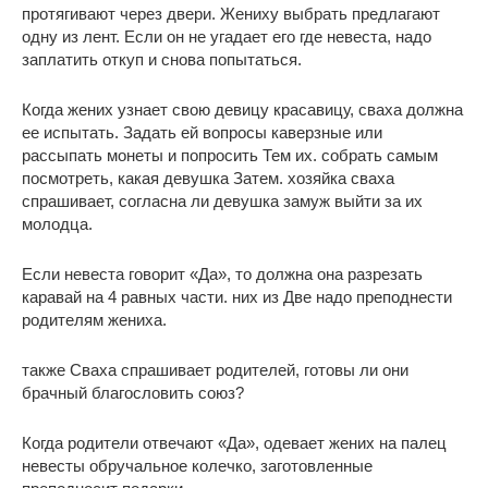
протягивают через двери. Жениху выбрать предлагают
одну из лент. Если он не угадает его где невеста, надо
заплатить откуп и снова попытаться.
Когда жених узнает свою девицу красавицу, сваха должна
ее испытать. Задать ей вопросы каверзные или
рассыпать монеты и попросить Тем их. собрать самым
посмотреть, какая девушка Затем. хозяйка сваха
спрашивает, согласна ли девушка замуж выйти за их
молодца.
Если невеста говорит «Да», то должна она разрезать
каравай на 4 равных части. них из Две надо преподнести
родителям жениха.
также Сваха спрашивает родителей, готовы ли они
брачный благословить союз?
Когда родители отвечают «Да», одевает жених на палец
невесты обручальное колечко, заготовленные