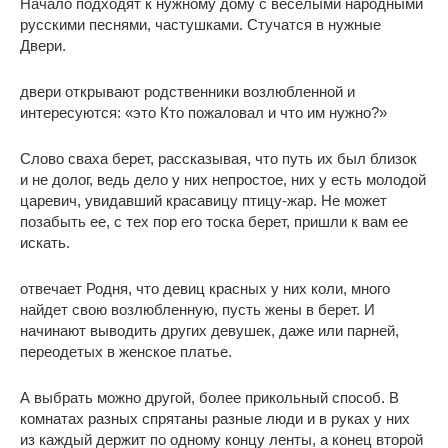
Начало подходят к нужному дому с веселыми народными
русскими песнями, частушками. Стучатся в нужные
Двери.
двери открывают родственники возлюбленной и
интересуются: «это Кто пожаловал и что им нужно?»
Слово сваха берет, рассказывая, что путь их был близок
и не долог, ведь дело у них непростое, них у есть молодой
царевич, увидавший красавицу птицу-жар. Не может
позабыть ее, с тех пор его тоска берет, пришли к вам ее
искать.
отвечает Родня, что девиц красных у них коли, много
найдет свою возлюбленную, пусть жены в берет. И
начинают выводить других девушек, даже или парней,
переодетых в женское платье.
А выбрать можно другой, более прикольный способ. В
комнатах разных спрятаны разные люди и в руках у них
из каждый держит по одному концу ленты, а конец второй