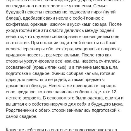
выкладывала в ответ золотые украшения. Семье
будущей невесты непременно подносили пирог (нугай
бялещ), вдобавок свахи несли с собой поднос с
конфетами, орехами, изюмом и кусочками сахара. После
ухода гостей все эти сласти делились между родней
невесты, что служило своеобразным оповещением о ее
сватовстве. При согласии родителей невесты на брак
велись переговоры обо всех организационных вопросах,
приданом невесты, размере калыма. После того как
стороны урегулировали все нюансы, невеста считалась
сосватанной (ярашылган кыз), и в течение месяца шла
подготовка к свадьбе. Жених собирал калым, готовил
дары для невесты и ее родни, а также предметы
домашнего обихода. Невеста же приводила в порядок
свое приданое, которое начинала собирать где-то с 12-
летнего возраста. В основном это была одежда, сшитая и
вышитая ею собственноручно для себя и будущего мужа.
Родственники с обеих сторон занимались подготовкой к
самой свадьбе.
Какие же действия на сватовстве подразумеваются со