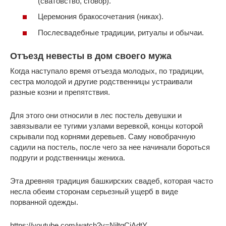
(сватовство, сговор).
Церемония бракосочетания (никах).
Послесвадебные традиции, ритуалы и обычаи.
Отъезд невесты в дом своего мужа
Когда наступало время отъезда молодых, по традиции,
сестра молодой и другие родственницы устраивали
разные козни и препятствия.
Для этого они относили в лес постель девушки и
завязывали ее тугими узлами веревкой, концы которой
скрывали под корнями деревьев. Саму новобрачную
садили на постель, после чего за нее начинали бороться
подруги и родственницы жениха.
Эта древняя традиция башкирских свадеб, которая часто
несла обеим сторонам серьезный ущерб в виде
порванной одежды.
https://youtube.com/watch?v=NjltgCjAdtY