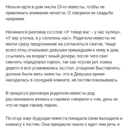
Нельзя идти в дом числа 13-го невесты, чтобы не
привлекать внимание нечисти. О говорили не свадьбе
напрямик
Начинался разговор со слов: «У товар вас – у нас купец»,
«У вас уточка, а у селезень нас». Родители невесты не
могли сразу предложение на согласиться сватов. Чаще
всего отец отказывал девушки пришедшим к нему в дом,
ссылаясь на возраст юный дочери, после чего сват
смочить «предлагал горло», так как «сухая рот ложка
дерет» и все усаживались за стол. угощение Выставлять
должна была мать невесты. это в Девушка время
находилась в соседней комнате, не гостям показываясь.
В процессе разговора родители невесты род
расхваливали жениха и скромно говорили о том, дочь их
что не пара такому парню.
По отца зову будущая невеста покидала свою выходила и
комнату к гостям. Она прекрасно знала о идет чем речь и