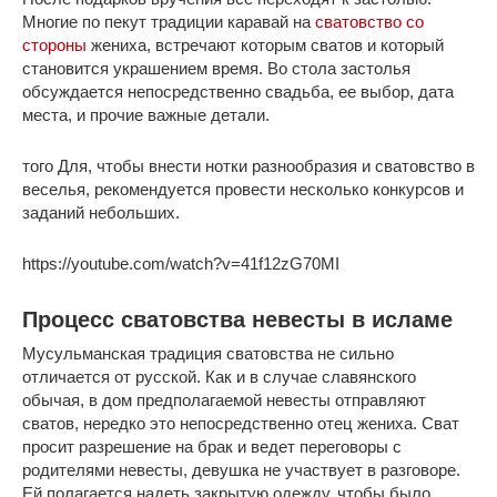
Многие по пекут традиции каравай на
сватовство со
стороны
жениха, встречают которым сватов и который
становится украшением время. Во стола застолья
обсуждается непосредственно свадьба, ее выбор, дата
места, и прочие важные детали.
того Для, чтобы внести нотки разнообразия и сватовство в
веселья, рекомендуется провести несколько конкурсов и
заданий небольших.
https://youtube.com/watch?v=41f12zG70MI
Процесс сватовства невесты в исламе
Мусульманская традиция сватовства не сильно
отличается от русской. Как и в случае славянского
обычая, в дом предполагаемой невесты отправляют
сватов, нередко это непосредственно отец жениха. Сват
просит разрешение на брак и ведет переговоры с
родителями невесты, девушка не участвует в разговоре.
Ей полагается надеть закрытую одежду, чтобы было