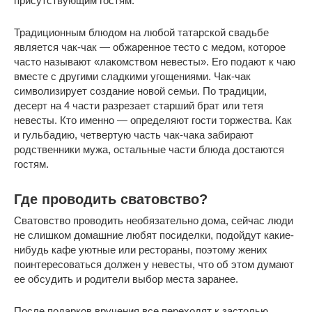
присутствующим гостям.
Традиционным блюдом на любой татарской свадьбе
является чак-чак — обжаренное тесто с медом, которое
часто называют «лакомством невесты». Его подают к чаю
вместе с другими сладкими угощениями. Чак-чак
символизирует создание новой семьи. По традиции,
десерт на 4 части разрезает старший брат или тетя
невесты. Кто именно — определяют гости торжества. Как
и гульбадию, четвертую часть чак-чака забирают
родственники мужа, остальные части блюда достаются
гостям.
Где проводить сватовство?
Сватовство проводить необязательно дома, сейчас люди
не слишком домашние любят посиделки, подойдут какие-
нибудь кафе уютные или рестораны, поэтому жених
поинтересоваться должен у невесты, что об этом думают
ее обсудить и родители выбор места заранее.
После подарков вручения все переходят к застолью.