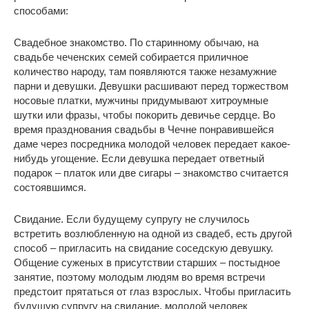
способами:
Свадебное знакомство. По старинному обычаю, на
свадьбе чеченских семей собирается приличное
количество народу, там появляются также незамужние
парни и девушки. Девушки расшивают перед торжеством
носовые платки, мужчины придумывают хитроумные
шутки или фразы, чтобы покорить девичье сердце. Во
время празднования свадьбы в Чечне понравившейся
даме через посредника молодой человек передает какое-
нибудь угощение. Если девушка передает ответный
подарок – платок или две сигары – знакомство считается
состоявшимся.
Свидание. Если будущему супругу не случилось
встретить возлюбленную на одной из свадеб, есть другой
способ – пригласить на свидание соседскую девушку.
Общение суженых в присутствии старших – постыдное
занятие, поэтому молодым людям во время встречи
предстоит прятаться от глаз взрослых. Чтобы пригласить
будущую супругу на свидание, молодой человек