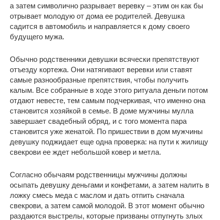
а затем символично разрывает веревку – этим он как бы
отрывает молодую от дома ее родителей. Девушка
садится в автомобиль и направляется к дому своего
будущего мужа.
Обычно родственники девушки всячески препятствуют
отъезду кортежа. Они натягивают веревки или ставят
самые разнообразные препятствия, чтобы получить
калым. Все собранные в ходе этого ритуала деньги потом
отдают невесте, тем самым подчеркивая, что именно она
становится хозяйкой в семье. В доме мужчины мулла
завершает свадебный обряд, и с того момента пара
становится уже женатой. По пришествии в дом мужчины
девушку поджидает еще одна проверка: на пути к жилищу
свекрови ее ждет небольшой ковер и метла.
Согласно обычаям родственницы мужчины должны
осыпать девушку деньгами и конфетами, а затем налить в
ложку смесь меда с маслом и дать отпить сначала
свекрови, а затем самой молодой. В этот момент обычно
раздаются выстрелы, которые призваны отпугнуть злых