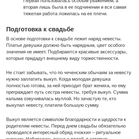
Первая пользовалась особым уважением, а
вторая лишь была в ее подчинении и вся самая
тяжелая работа ложилась на ее плечи.
Подготовка к свадьбе
В основе подготовки к свадьбе лежит наряд невесты.
Платье девушки должно быть нарядным, цвет особого
значения не имеет. Подбираются красивые аксессуары,
которые придадут внешнему виду торжественности.
Не стоит забывать, что по чеченским обычаям за невесту
нужно заплатить выкуп. Когда молодая девушка
полностью готова, за ней приходит брат жениха, но ему
преграждает путь сестра невесты, требуя выкуп. Сумма
калыма озвучивалась муллой. Но зачастую те, кто
выкупал невесту, платили большую сумму.
Выкуп является символом благодарности и щедрости к
родителям невесты. Перед днем свадьбы обязательно
проводился интересный обряд «чокхи» – ритуальное
купание. Набиралась ванна с водой, в которую