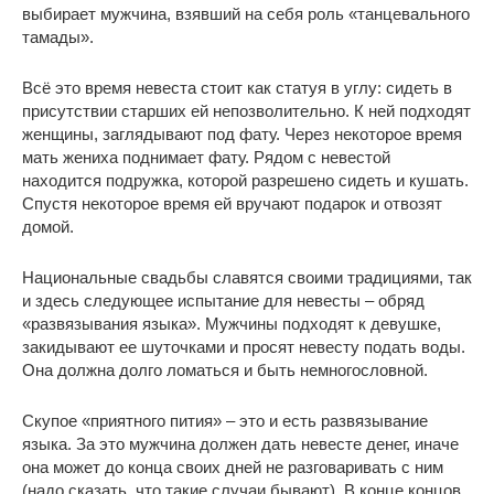
выбирает мужчина, взявший на себя роль «танцевального
тамады».
Всё это время невеста стоит как статуя в углу: сидеть в
присутствии старших ей непозволительно. К ней подходят
женщины, заглядывают под фату. Через некоторое время
мать жениха поднимает фату. Рядом с невестой
находится подружка, которой разрешено сидеть и кушать.
Спустя некоторое время ей вручают подарок и отвозят
домой.
Национальные свадьбы славятся своими традициями, так
и здесь следующее испытание для невесты – обряд
«развязывания языка». Мужчины подходят к девушке,
закидывают ее шуточками и просят невесту подать воды.
Она должна долго ломаться и быть немногословной.
Скупое «приятного пития» – это и есть развязывание
языка. За это мужчина должен дать невесте денег, иначе
она может до конца своих дней не разговаривать с ним
(надо сказать, что такие случаи бывают). В конце концов,