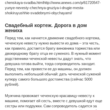
chenskaya-svadba.htmlhttp://www.anews.com/p/61720547-
yunye-nevesty-chechnya-gruziya-i-drugie-mesta-
shokiruyushhie-svadebnymi-obychayami/
Свадебный кортеж. Дорога в дом
жениха
Перед тем, как начнется движение свадебного кортежа,
чеченскую невесту нужно вывести из дома – эта честь,
как правило, достается брату виновника торжества или
двоюродному брату отца ее суженого. В нужный момент
родственники чеченской невесты дадут знать, что
девушка готова выйти, тогда сопроводитель заходит.
Перед тем, как провести ее до машины, он должен
выполнить небольшой обычай: дать чеченской суженой
купюру самого большого достоинства (сейчас 5000
рублей).
Мужчина провожает чеченскую красавицу-невесту к
машине, помогает ей сесть, вместе с девушкой едут еще
сестры или подружки. Сам сопроводитель садится за