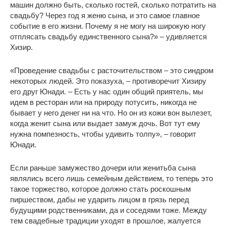
машин должно быть, сколько гостей, сколько потратить на
свадьбу? Через год я женю сына, и это самое главное
событие в его жизни. Почему я не могу на широкую ногу
отплясать свадьбу единственного сына?» – удивляется
Хизир.
«Проведение свадьбы с расточительством – это синдром
некоторых людей. Это показуха, – противоречит Хизиру
его друг Юнади. – Есть у нас один общий приятель, мы
идем в ресторан или на природу потусить, никогда не
бывает у него денег ни на что. Но он из кожи вон вылезет,
когда женит сына или выдает замуж дочь. Вот тут ему
нужна помпезность, чтобы удивить толпу», – говорит
Юнади.
Если раньше замужество дочери или женитьба сына
являлись всего лишь семейным действием, то теперь это
такое торжество, которое должно стать роскошным
пиршеством, дабы не ударить лицом в грязь перед
будущими родственниками, да и соседями тоже. Между
тем свадебные традиции уходят в прошлое, жалуется