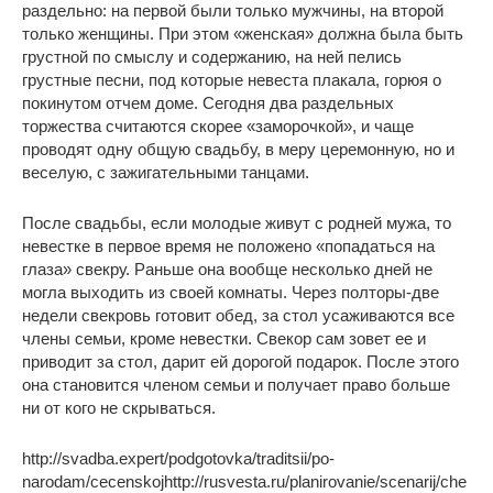
раздельно: на первой были только мужчины, на второй
только женщины. При этом «женская» должна была быть
грустной по смыслу и содержанию, на ней пелись
грустные песни, под которые невеста плакала, горюя о
покинутом отчем доме. Сегодня два раздельных
торжества считаются скорее «заморочкой», и чаще
проводят одну общую свадьбу, в меру церемонную, но и
веселую, с зажигательными танцами.
После свадьбы, если молодые живут с родней мужа, то
невестке в первое время не положено «попадаться на
глаза» свекру. Раньше она вообще несколько дней не
могла выходить из своей комнаты. Через полторы-две
недели свекровь готовит обед, за стол усаживаются все
члены семьи, кроме невестки. Свекор сам зовет ее и
приводит за стол, дарит ей дорогой подарок. После этого
она становится членом семьи и получает право больше
ни от кого не скрываться.
http://svadba.expert/podgotovka/traditsii/po-
narodam/cecenskojhttp://rusvesta.ru/planirovanie/scenarij/che