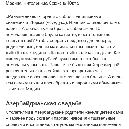
Мадина, жительница Сержень-Юрта.
«Раньше невесты брали с собой традиционный
свадебный т1орказ («сундук»). И не так сложно было его
набить. А сейчас нужно брать с собой аж до 10
чемоданов, да еще баулы какие-то, и чего только не
кладут в них!? Чтобы собрать приданое для дочери,
родители вынуждены максимально экономить на всем
либо брать кредиты в банках, либо залезать в долги. Как
минимум миллион рублей нужно иметь, чтобы эти
чемоданы упаковать. Раньше не было такой чрезмерной
расточительности, а сейчас это превратилось в
нездоровое соревнование, кто лучше, кто больше. А ведь
тем самым начали пренебрегать и народными обычаями»,
– считает Мадина.
Азербайджанская свадьба
Столетиями в Азербайджане родители женили детей сами
– заранее подыскивали партию, наводили тщательные
справки о воспитании, статусе, материальном положении