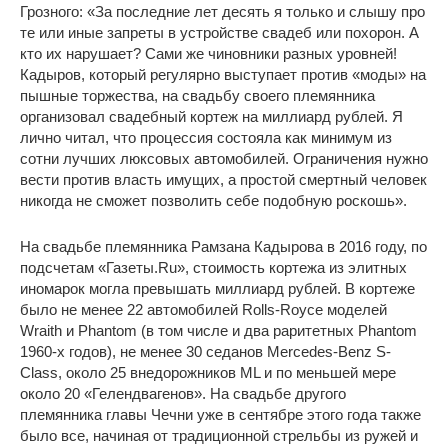
Грозного: «За последние лет десять я только и слышу про
те или иные запреты в устройстве свадеб или похорон. А
кто их нарушает? Сами же чиновники разных уровней!
Кадыров, который регулярно выступает против «моды» на
пышные торжества, на свадьбу своего племянника
организовал свадебный кортеж на миллиард рублей. Я
лично читал, что процессия состояла как минимум из
сотни лучших люксовых автомобилей. Ограничения нужно
вести против власть имущих, а простой смертный человек
никогда не сможет позволить себе подобную роскошь».
На свадьбе племянника Рамзана Кадырова в 2016 году, по
подсчетам «Газеты.Ru», стоимость кортежа из элитных
иномарок могла превышать миллиард рублей. В кортеже
было не менее 22 автомобилей Rolls-Royce моделей
Wraith и Phantom (в том числе и два раритетных Phantom
1960-х годов), не менее 30 седанов Mercedes-Benz S-
Class, около 25 внедорожников ML и по меньшей мере
около 20 «Гелендвагенов». На свадьбе другого
племянника главы Чечни уже в сентябре этого года также
было все, начиная от традиционной стрельбы из ружей и