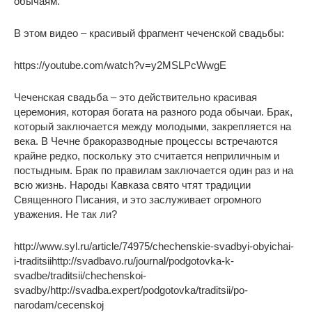
обычаям.
В этом видео – красивый фрагмент чеченской свадьбы:
https://youtube.com/watch?v=y2MSLPcWwgE
Чеченская свадьба – это действительно красивая
церемония, которая богата на разного рода обычаи. Брак,
который заключается между молодыми, закрепляется на
века. В Чечне бракоразводные процессы встречаются
крайне редко, поскольку это считается неприличным и
постыдным. Брак по правилам заключается один раз и на
всю жизнь. Народы Кавказа свято чтят традиции
Священного Писания, и это заслуживает огромного
уважения. Не так ли?
http://www.syl.ru/article/74975/chechenskie-svadbyi-obyichai-
i-traditsiihttp://svadbavo.ru/journal/podgotovka-k-
svadbe/traditsii/chechenskoi-
svadby/http://svadba.expert/podgotovka/traditsii/po-
narodam/cecenskoj