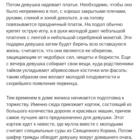
Потом девушка надевает платье. Необходимо, чтобы оно
было непременно в пол, с хорошо закрытыми плечами,
руками, спиной и зоной декольте, а на голову
повязывается праздничный платок. На подол обычно
крепят острую иглу, а в руки молодой дают небольшой
платочек с лентой и небольшой серебряной монетой. Эти
подарки девушка затем будет беречь всю оставшуюся
жизнь: считается, что они являются ее оберегом,
защищающим от недобрых сил, нищеты и бедности. Еще
с вечера девушка собирает свои вещи, куда родственники
тайком укладывают абрикосовые косточки или фасоль:
таким образом они желают молодой плодовитости и
скорейшего появления первенца.
Тем временем в доме жениха начинается подготовка к
торжеству. Именно сюда приезжает кортеж, состоящий из
большого количества дорогих и красивых машин, причем
самое лучшее авто предназначено для девушки. Этот
кортеж едет к невесте, где мулла вместе с молодыми
считает специальные суры из Священного Корана. Потом
шафер трижды обводит девушку вокруг домашнего очага,