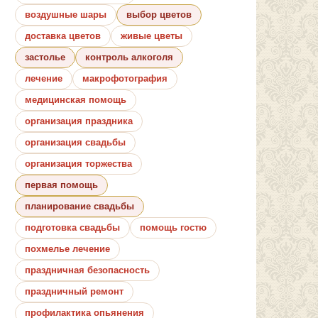
воздушные шары
выбор цветов
доставка цветов
живые цветы
застолье
контроль алкоголя
лечение
макрофотография
медицинская помощь
организация праздника
организация свадьбы
организация торжества
первая помощь
планирование свадьбы
подготовка свадьбы
помощь гостю
похмелье лечение
праздничная безопасность
праздничный ремонт
профилактика опьянения