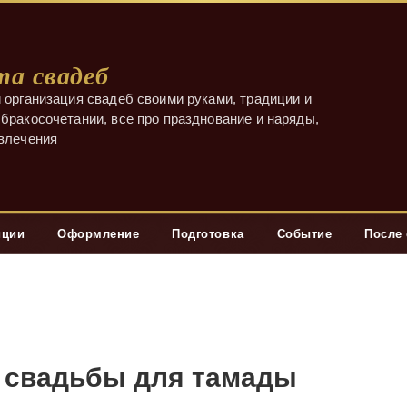
а свадеб
 организация свадеб своими руками, традиции и
бракосочетании, все про празднование и наряды,
звлечения
иции
Оформление
Подготовка
Событие
После
й свадьбы для тамады