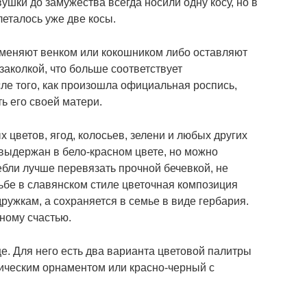
шки до замужества всегда носили одну косу, но в
леталось уже две косы.
заменяют венком или кокошником либо оставляют
заколкой, что больше соответствует
ле того, как произошла официальная роспись,
ь его своей матери.
 цветов, ягод, колосьев, зелени и любых других
выдержан в бело-красном цвете, но можно
ебли лучше перевязать прочной бечевкой, не
ьбе в славянском стиле цветочная композиция
ужкам, а сохраняется в семье в виде гербария.
йному счастью.
. Для него есть два варианта цветовой палитры
ическим орнаментом или красно-черный с