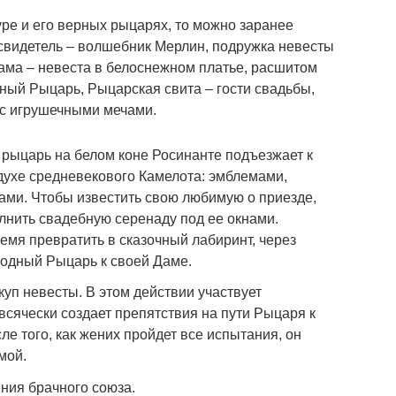
уре и его верных рыцарях, то можно заранее
свидетель – волшебник Мерлин, подружка невесты
ама – невеста в белоснежном платье, расшитом
ый Рыцарь, Рыцарская свита – гости свадьбы,
с игрушечными мечами.
рыцарь на белом коне Росинанте подъезжает к
духе средневекового Камелота: эмблемами,
ами. Чтобы известить свою любимую о приезде,
лнить свадебную серенаду под ее окнами.
емя превратить в сказочный лабиринт, через
одный Рыцарь к своей Даме.
уп невесты. В этом действии участвует
всячески создает препятствия на пути Рыцаря к
е того, как жених пройдет все испытания, он
мой.
ния брачного союза.