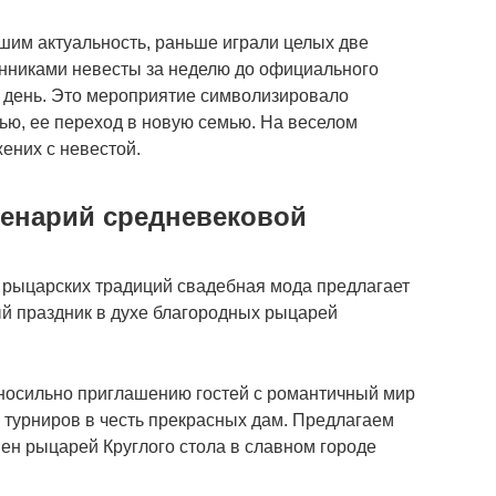
вшим актуальность, раньше играли целых две
енниками невесты за неделю до официального
н день. Это мероприятие символизировало
ю, ее переход в новую семью. На веселом
ених с невестой.
енарий средневековой
 рыцарских традиций свадебная мода предлагает
й праздник в духе благородных рыцарей
носильно приглашению гостей с романтичный мир
 турниров в честь прекрасных дам. Предлагаем
н рыцарей Круглого стола в славном городе