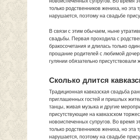
новоиспеченных супругов. Во время э
только родственников жениха, но эта
нарушается, поэтому на свадьбе прис
В связи с этим обычаем, ныне утрати
свадьбы. Первая проходила с родств
бракосочетания и длилась только оди
прощание родителей с любимой дочерь
гулянии обязательно присутствовали ж
Сколько длится кавказс
Традиционная кавказская свадьба ран
приглашенных гостей и пришлых жите
танцы, живая музыка и другие меропри
присутствующие на кавказском торжест
новоиспеченных супругов. Во время э
только родственников жениха, но эта
нарушается, поэтому на свадьбе прис