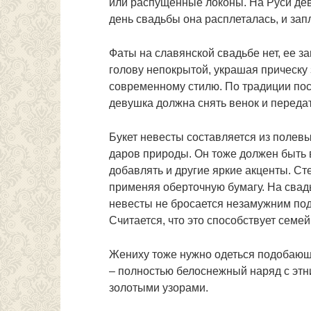
или распущенные локоны. На Руси деву
день свадьбы она расплеталась, и зап
Фаты на славянской свадьбе нет, ее 
голову непокрытой, украшая прическу 
современному стилю. По традиции пос
девушка должна снять венок и передат
Букет невесты составляется из полевых
даров природы. Он тоже должен быть 
добавлять и другие яркие акценты. Ст
применяя оберточную бумагу. На свад
невесты не бросается незамужним подр
Считается, что это способствует семе
Жениху тоже нужно одеться подобающе
– полностью белоснежный наряд с этн
золотыми узорами.