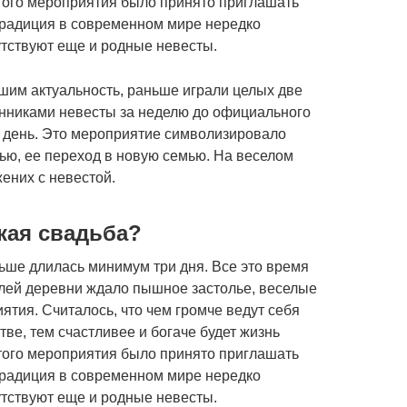
того мероприятия было принято приглашать
 традиция в современном мире нередко
утствуют еще и родные невесты.
вшим актуальность, раньше играли целых две
енниками невесты за неделю до официального
н день. Это мероприятие символизировало
ю, ее переход в новую семью. На веселом
ених с невестой.
кая свадьба?
ьше длилась минимум три дня. Все это время
лей деревни ждало пышное застолье, веселые
ятия. Считалось, что чем громче ведут себя
ве, тем счастливее и богаче будет жизнь
того мероприятия было принято приглашать
 традиция в современном мире нередко
утствуют еще и родные невесты.