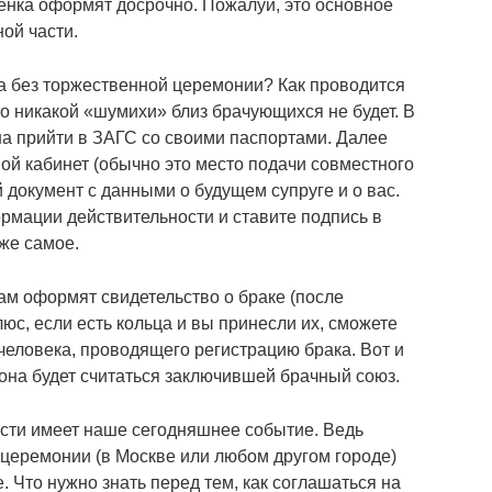
енка оформят досрочно. Пожалуй, это основное
ой части.
а без торжественной церемонии? Как проводится
о никакой «шумихи» близ брачующихся не будет. В
а прийти в ЗАГС со своими паспортами. Далее
ой кабинет (обычно это место подачи совместного
 документ с данными о будущем супруге и о вас.
рмации действительности и ставите подпись в
же самое.
ам оформят свидетельство о браке (после
люс, если есть кольца и вы принесли их, сможете
человека, проводящего регистрацию брака. Вот и
, она будет считаться заключившей брачный союз.
сти имеет наше сегодняшнее событие. Ведь
 церемонии (в Москве или любом другом городе)
. Что нужно знать перед тем, как соглашаться на