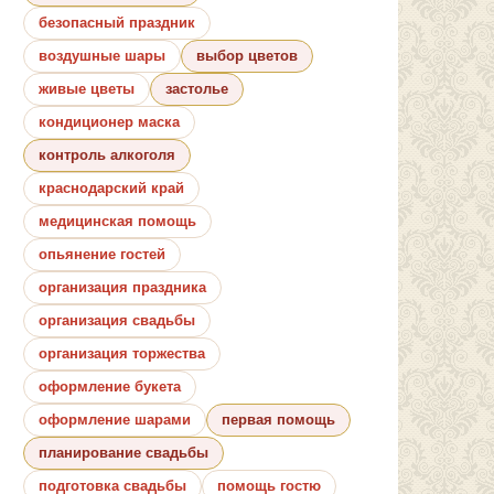
безопасный праздник
воздушные шары
выбор цветов
живые цветы
застолье
кондиционер маска
контроль алкоголя
краснодарский край
медицинская помощь
опьянение гостей
организация праздника
организация свадьбы
организация торжества
оформление букета
оформление шарами
первая помощь
планирование свадьбы
подготовка свадьбы
помощь гостю