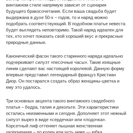
винтажном стиле напрямую зависит от сценария
будущего бракосочетания. Если ваша свадьба будет
выдержана в духе 50-х – годов, то и наряд можно
подобрать соответствующий. В подобном платье невеста
будет выглядеть неповторимо. Такой наряд идеален для
тех, кто хочет показать свой хороший вкус и прекрасные
природные данные.
Канонический фасон такого старинного наряда идеально
подчеркивает силуэт «песочные часы». Такие изящные
линии сделают вас настоящей королевой. Данную форму
впервые представил легендарный француз Кристиан
Диор. Он постарался создать образ женщины-цветка и
ему это удалось.
Три основных акцента такого винтажного свадебного
платья – бедра, талия и декольте. Эти характеристики
остались неизменными и сегодня. Дополняет этот нежный
силуэт вырез в виде «сердечка» или «лодочка».
Корсетный лиф оттеняет пышная женственная
укороченная – до колен или чуть ниже — юбка.