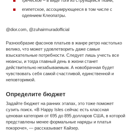
греческое – в виде тоги из струящейся ткани;
египетское, ассоциирующееся в том числе с
одеянием Клеопатры.
@dior.com, @zuhairmuradofficial
Разнообразие фасонов платьев в жанре ретро настолько
велико, что может удовлетворить даже самые
взыскательные потребности. Следует лишь учесть все
нюансы, и тогда главный день в жизни станет
действительно незабываемым. А новобрачная будет
чувствовать себя самой счастливой, единственной и
неповторимой.
Определите бюджет
Задайте бюджет на ранних этапах, это тоже поможет
сузить поиск. «В Happy Isles сейчас есть классная
ценовая категория от 695 до 895 долларов США, в которой
представлены менее формальные наряды и платья
покороче», — рассказывает Кайзер.