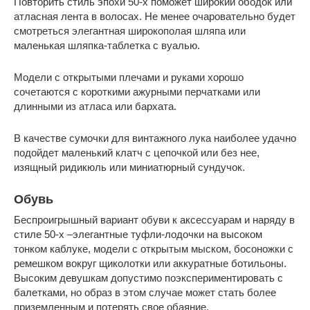
Повторить стиль эпохи 50-х поможет широкий ободок или
атласная лента в волосах. Не менее очаровательно будет
смотреться элегантная широкополая шляпа или
маленькая шляпка-таблетка с вуалью.
Модели с открытыми плечами и руками хорошо
сочетаются с короткими ажурными перчатками или
длинными из атласа или бархата.
В качестве сумочки для винтажного лука наиболее удачно
подойдет маленький клатч с цепочкой или без нее,
изящный ридикюль или миниатюрный сундучок.
Обувь
Беспроигрышный вариант обуви к аксессуарам и наряду в
стиле 50-х –элегантные туфли-лодочки на высоком
тонком каблуке, модели с открытым мыском, босоножки с
ремешком вокруг щиколотки или аккуратные ботильоны.
Высоким девушкам допустимо поэкспериментировать с
балетками, но образ в этом случае может стать более
приземленным и потерять свое обаяние.