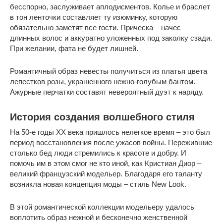
бесспорно, заслуживает аплодисментов. Колье и браслет
в тон ленточки составляет ту изюминку, которую
обязательно заметят все гости. Прическа – начес
длинных волос и аккуратно уложенных под заколку сзади.
При желании, фата не будет лишней.
Романтичный образ невесты получиться из платья цвета
лепестков розы, украшенного нежно-голубым бантом.
Ажурные перчатки составят невероятный дуэт к наряду.
История создания волшебного стиля
На 50-е годы XX века пришлось нелегкое время – это был
период восстановления после ужасов войны. Пережившие
столько бед люди стремились к красоте и добру. И
помочь им в этом смог не кто иной, как Кристиан Диор –
великий французский модельер. Благодаря его таланту
возникла новая концепция моды – стиль New Look.
В этой романтической коллекции модельеру удалось
воплотить образ нежной и бесконечно женственной