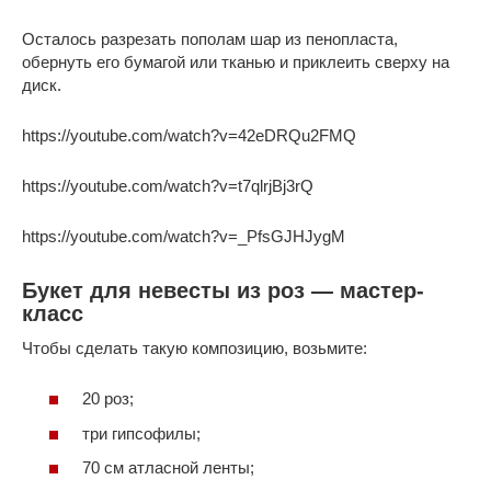
Осталось разрезать пополам шар из пенопласта,
обернуть его бумагой или тканью и приклеить сверху на
диск.
https://youtube.com/watch?v=42eDRQu2FMQ
https://youtube.com/watch?v=t7qlrjBj3rQ
https://youtube.com/watch?v=_PfsGJHJygM
Букет для невесты из роз — мастер-
класс
Чтобы сделать такую композицию, возьмите:
20 роз;
три гипсофилы;
70 см атласной ленты;