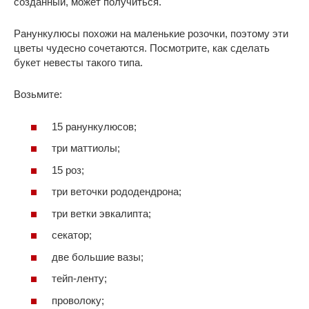
созданный, может получиться.
Ранункулюсы похожи на маленькие розочки, поэтому эти
цветы чудесно сочетаются. Посмотрите, как сделать
букет невесты такого типа.
Возьмите:
15 ранункулюсов;
три маттиолы;
15 роз;
три веточки рододендрона;
три ветки эвкалипта;
секатор;
две большие вазы;
тейп-ленту;
проволоку;