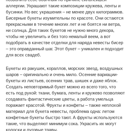
аллергии. Украшают такие композиции кружева, ленты и
бусинки. Но вес украшения – не менее двух килограммов.
Бисерные букеты изумительны по красоте. Они остаются
прекрасными в течение многих лет и не боятся ни ветра,
ни солнца. Для таких букетов не нужно много декора,
чтобы не увеличить и без того немалый веем, а вот
подобрать в качестве отделки для наряда невесты бисер
– это оправданный шаг. Этот букет – уникален и подходит
для всех свадеб.
Букеты из ракушек, кораллов, морских звезд, воздушных
шаров – оригинально и очень мило. Осенние вариации-
букеты из листьев, осенних трав, шишек и даже яблок.
Создать неповторимый букет можно из всего того, что
есть под рукой: ткани, бумага, ленты и кружево позволяют
создавать фантастические цветы, а работа умельца
поражает красотой. Фрукты и конфеты – также неплохой
материал для букета невесты, проблема одна: летом
конфетные букеты быстро тают. А фрукты используются
такие, что выделяют минимум сока. Украсить их могут
колоски и луговые травы.