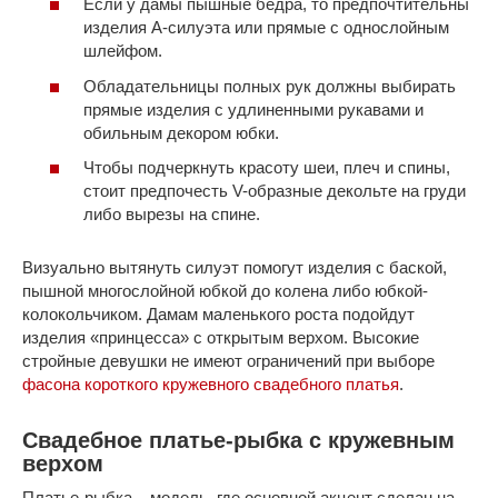
Если у дамы пышные бедра, то предпочтительны
изделия А-силуэта или прямые с однослойным
шлейфом.
Обладательницы полных рук должны выбирать
прямые изделия с удлиненными рукавами и
обильным декором юбки.
Чтобы подчеркнуть красоту шеи, плеч и спины,
стоит предпочесть V-образные декольте на груди
либо вырезы на спине.
Визуально вытянуть силуэт помогут изделия с баской,
пышной многослойной юбкой до колена либо юбкой-
колокольчиком. Дамам маленького роста подойдут
изделия «принцесса» с открытым верхом. Высокие
стройные девушки не имеют ограничений при выборе
фасона короткого кружевного свадебного платья
.
Свадебное платье-рыбка с кружевным
верхом
Платье-рыбка – модель, где основной акцент сделан на