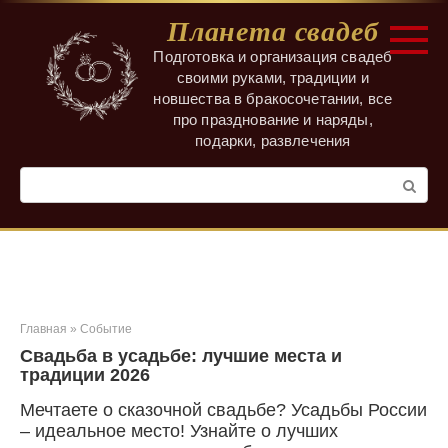
Перейти
Планета свадеб
к
контенту
Подготовка и организация свадеб
своими руками, традиции и
новшества в бракосочетании, все
про празднование и наряды,
подарки, развлечения
Поиск:
Главная
»
Событие
Свадьба в усадьбе: лучшие места и
традиции 2026
Мечтаете о сказочной свадьбе? Усадьбы России
– идеальное место! Узнайте о лучших