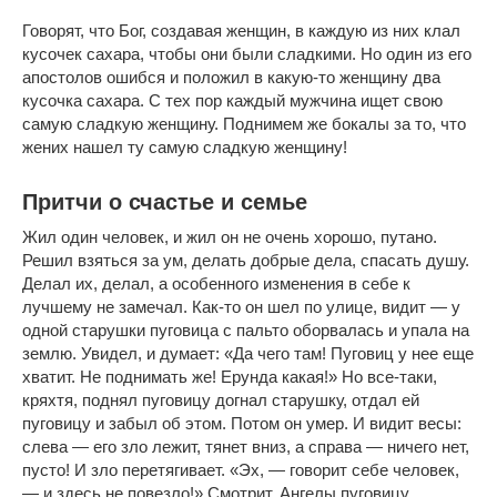
Говорят, что Бог, создавая женщин, в каждую из них клал
кусочек сахара, чтобы они были сладкими. Но один из его
апостолов ошибся и положил в какую-то женщину два
кусочка сахара. С тех пор каждый мужчина ищет свою
самую сладкую женщину. Поднимем же бокалы за то, что
жених нашел ту самую сладкую женщину!
Притчи о счастье и семье
Жил один человек, и жил он не очень хорошо, путано.
Решил взяться за ум, делать добрые дела, спасать душу.
Делал их, делал, а особенного изменения в себе к
лучшему не замечал. Как-то он шел по улице, видит — у
одной старушки пуговица с пальто оборвалась и упала на
землю. Увидел, и думает: «Да чего там! Пуговиц у нее еще
хватит. Не поднимать же! Ерунда какая!» Но все-таки,
кряхтя, поднял пуговицу догнал старушку, отдал ей
пуговицу и забыл об этом. Потом он умер. И видит весы:
слева — его зло лежит, тянет вниз, а справа — ничего нет,
пусто! И зло перетягивает. «Эх, — говорит себе человек,
— и здесь не повезло!» Смотрит, Ангелы пуговицу