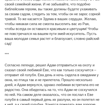
своей семейной жизни. И не забывайте, что подобно
библейским героям, вы также должны будете ухаживать
за своим садом, следить за тем, чтобы он не зарос сорной
травой. То же касается Эдема в ваших сердцах. Желаю,
чтобы никакая сила не смогла выселить вас из Рая,
чтобы всегда он оставался красивым и цветущим! Чтобы
не повстречался на вашем пути змей-искуситель. Пусть
ваша молодая семья растет и благоухает, словно райский
сад!
***
Согласно легенде, решил Адам отправиться на охоту и
сказал своей любимой Еве, что как только соскучится –
отправит ей голубя. Ева день и ночь сидела в ожидании у
окна, но птица так и не прилетела. Прошло несколько
дней, и Адам вернулся, однако любимая встретила его не
радостно. Она обиделась на то, что Адам не соскучился
по ней. На самом деле оказалось, что он послал к Еве
голубя в самый первый день их разлуки, но он полетел не
к ней, а к своей голубке. Хочется пожелать вам дорогие