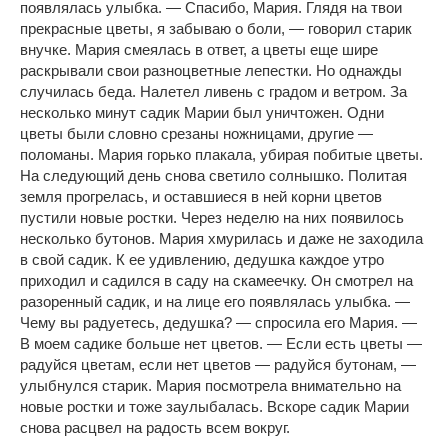
появлялась улыбка. — Спасибо, Мария. Глядя на твои
прекрасные цветы, я забываю о боли, — говорил старик
внучке. Мария смеялась в ответ, а цветы еще шире
раскрывали свои разноцветные лепестки. Но однажды
случилась беда. Налетел ливень с градом и ветром. За
несколько минут садик Марии был уничтожен. Одни
цветы были словно срезаны ножницами, другие —
поломаны. Мария горько плакала, убирая побитые цветы.
На следующий день снова светило солнышко. Политая
земля прогрелась, и оставшиеся в ней корни цветов
пустили новые ростки. Через неделю на них появилось
несколько бутонов. Мария хмурилась и даже не заходила
в свой садик. К ее удивлению, дедушка каждое утро
приходил и садился в саду на скамеечку. Он смотрел на
разоренный садик, и на лице его появлялась улыбка. —
Чему вы радуетесь, дедушка? — спросила его Мария. —
В моем садике больше нет цветов. — Если есть цветы —
радуйся цветам, если нет цветов — радуйся бутонам, —
улыбнулся старик. Мария посмотрела внимательно на
новые ростки и тоже заулыбалась. Вскоре садик Марии
снова расцвел на радость всем вокруг.