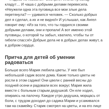
кладут… И чаша с добрыми делами перевесила.
«Неужели одна эта пуговица все мои злые дела
перетянула? — удивился человек. — Сколько добрых
дел я сделал, а их и не видно!» И услышал, как Ангел
говорит ему: «Из-за того, что ты гордился своими
добрыми делами, они и пропали! А вот именно этой
пуговицы, о которой ты забыл, хватило, чтобы ты от
гибели спасся!» Добрые дела не в добрых делах живут, а
в добром сердце.
Притча для детей об умении
радоваться
Больше всего Мария любила цветы. У нее был
небольшой садик возле дома. Какие только цветы не
росли в этом садике! Они цвели с ранней весны до
поздней осени и радовали всех вокруг. Мария жила
вместе с больным старым дедушкой. Он еле ходил,
опираясь на палочку. Каждое утро дедушка, морщась от
боли, с трудом доходил до садика Марии и усаживался
там на скамейку. Старик смотрел на цветы, и на его лице