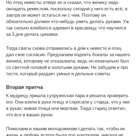
Но отец невесты отверг их и сказал, что жениху надо
овладеть ремеслом, поскольку сегодня у него есть всё, а
завтра он может остаться ни с чем. Поэтому он
обязательно должен что-нибудь уметь делать руками. Уж
так сильно влюбился царевич в красавицу, что научился
за 3 дня делать циновки.
Тогда сваты снова отправились в дом к невесте и отец
дал свое согласие. Предлагаем поднять бокалы за нашего
жениха, которому не отказывала, ведь он изначально был
со светлой головой и золотыми руками. Не забудем и про
тестя, который раздает умные и дельные советы.
Вторая притча
К мудрецу пришла супружеская пара и решила проверить
его. Они взяли в руки птицу и спросили у старца, что у них
в руках: живая птица или мертвая. Тогда старец ответил,
что все в ваших руках.
Пожелаем и нашим молодоженам сделать так, чтобы их
жизнь и любовь всегда была под контролем, никогда не