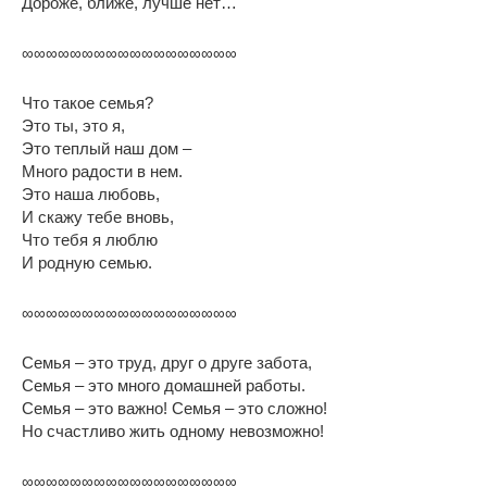
Дороже, ближе, лучше нет…
∞∞∞∞∞∞∞∞∞∞∞∞∞∞∞∞∞∞
Что такое семья?
Это ты, это я,
Это теплый наш дом –
Много радости в нем.
Это наша любовь,
И скажу тебе вновь,
Что тебя я люблю
И родную семью.
∞∞∞∞∞∞∞∞∞∞∞∞∞∞∞∞∞∞
Семья – это труд, друг о друге забота,
Семья – это много домашней работы.
Семья – это важно! Семья – это сложно!
Но счастливо жить одному невозможно!
∞∞∞∞∞∞∞∞∞∞∞∞∞∞∞∞∞∞