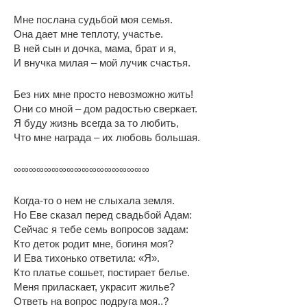
Мне послана судьбой моя семья.
Она дает мне теплоту, участье.
В ней сын и дочка, мама, брат и я,
И внучка милая – мой лучик счастья.
Без них мне просто невозможно жить!
Они со мной – дом радостью сверкает.
Я буду жизнь всегда за то любить,
Что мне награда – их любовь большая.
∞∞∞∞∞∞∞∞∞∞∞∞∞∞∞∞∞∞
Когда-то о нем не слыхала земля.
Но Еве сказал перед свадьбой Адам:
Сейчас я тебе семь вопросов задам:
Кто деток родит мне, богиня моя?
И Ева тихонько ответила: «Я».
Кто платье сошьет, постирает белье.
Меня приласкает, украсит жилье?
Ответь на вопрос подруга моя..?