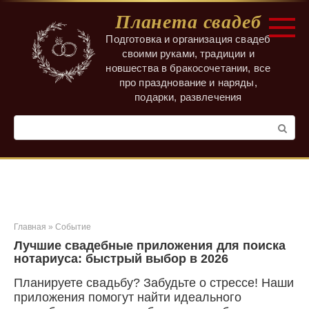
Перейти
Планета свадеб
к
контенту
Подготовка и организация свадеб
своими руками, традиции и
новшества в бракосочетании, все
про празднование и наряды,
подарки, развлечения
Поиск:
Главная
»
Событие
Лучшие свадебные приложения для поиска
нотариуса: быстрый выбор в 2026
Планируете свадьбу? Забудьте о стрессе! Наши
приложения помогут найти идеального