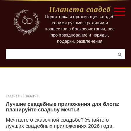
Перейти
Планета свадеб
к
контенту
Подготовка и организация свадеб
своими руками, традиции и
новшества в бракосочетании, все
про празднование и наряды,
подарки, развлечения
Поиск:
Главная
»
Событие
Лучшие свадебные приложения для блога:
планируйте свадьбу мечты!
Мечтаете о сказочной свадьбе? Узнайте о
лучших свадебных приложениях 2026 года,