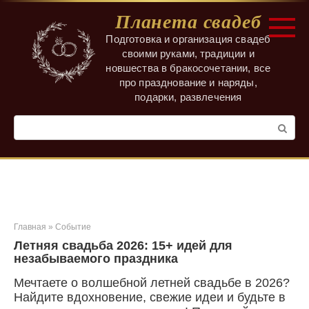
Перейти
Планета свадеб
к
контенту
Подготовка и организация свадеб
своими руками, традиции и
новшества в бракосочетании, все
про празднование и наряды,
подарки, развлечения
Поиск:
Главная
»
Событие
Летняя свадьба 2026: 15+ идей для
незабываемого праздника
Мечтаете о волшебной летней свадьбе в 2026?
Найдите вдохновение, свежие идеи и будьте в