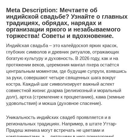
Meta Description: Мечтаете об
индийской свадьбе? Узнайте о главных
традициях, обрядах, нарядах и
организации яркого и незабываемого
торжества! Советы и вдохновение.
Индийская свадьба – это калейдоскоп ярких красок,
глубоких символов и древних ритуалов, отражающих
богатую культуру и духовность. В 2026 году, как и на
протяжении веков, церемония мангал пхера остаётся
центральным моментом, где будущие супруги, взявшись
за руки, совершают четыре священных шага вокруг
костра. Каждый шаг символизирует важный аспект
совместной жизни: дхарма (религиозный и моральный
долг), артха (стремление к процветанию), кама (земные
удовольствия) и мокша (духовное спасение).
Уникальность индийских свадеб проявляется и в
региональных традициях. Например, в штате Уттар-
Прадеш жениха могут встречать не цветами и
комплиментами, а… летящими в него помидорами!