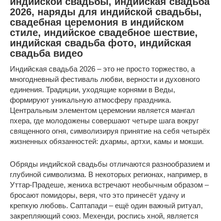
индийской свадьбы, индийская свадьба
2026, наряды для индийской свадьбы,
свадебная церемония в индийском
стиле, индийское свадебное шествие,
индийская свадьба фото, индийская
свадьба видео
Индийская свадьба 2026 – это не просто торжество, а
многодневный фестиваль любви, верности и духовного
единения. Традиции, уходящие корнями в Веды,
формируют уникальную атмосферу праздника.
Центральным элементом церемонии является мангал
пхера, где молодожены совершают четыре шага вокруг
священного огня, символизируя принятие на себя четырёх
жизненных обязанностей: дхармы, артхи, камы и мокши.
Обряды индийской свадьбы отличаются разнообразием и
глубиной символизма. В некоторых регионах, например, в
Уттар-Прадеше, жениха встречают необычным образом –
бросают помидоры, веря, что это принесёт удачу и
крепкую любовь. Саптапади – ещё один важный ритуал,
закрепляющий союз. Мехенди, роспись хной, является