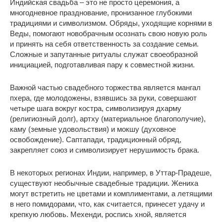
Индийская свадьба – это не просто церемония, а
многодневное празднование, пронизанное глубокими
традициями и символизмом. Обряды, уходящие корнями в
Веды, помогают новобрачным осознать свою новую роль
и принять на себя ответственность за создание семьи.
Сложные и запутанные ритуалы служат своеобразной
инициацией, подготавливая пару к совместной жизни.
Важной частью свадебного торжества является мангал
пхера, где молодожены, взявшись за руки, совершают
четыре шага вокруг костра, символизируя дхарму
(религиозный долг), артху (материальное благополучие),
каму (земные удовольствия) и мокшу (духовное
освобождение). Саптапади, традиционный обряд,
закрепляет союз и символизирует нерушимость брака.
В некоторых регионах Индии, например, в Уттар-Прадеше,
существуют необычные свадебные традиции. Жениха
могут встретить не цветами и комплиментами, а летящими
в него помидорами, что, как считается, принесет удачу и
крепкую любовь. Мехенди, роспись хной, является