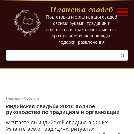
Перейти
Планета свадеб
к
контенту
Подготовка и организация свадеб
своими руками, традиции и
новшества в бракосочетании, все
про празднование и наряды,
подарки, развлечения
Поиск:
Главная
»
Событие
Индийская свадьба 2026: полное
руководство по традициям и организации
Мечтаете об индийской свадьбе в 2026?
Узнайте все о традициях, ритуалах,