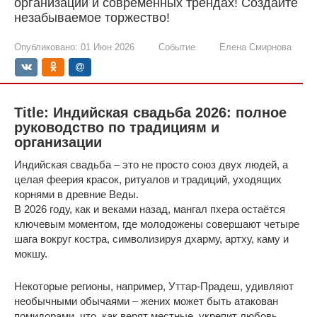
организации и современных трендах! Создайте
незабываемое торжество!
Опубликовано:
01 Июн 2026
Событие
Елена Смирнова
Title: Индийская свадьба 2026: полное
руководство по традициям и
организации
Индийская свадьба – это не просто союз двух людей, а
целая феерия красок, ритуалов и традиций, уходящих
корнями в древние Веды.
В 2026 году, как и веками назад, мангал пхера остаётся
ключевым моментом, где молодожены совершают четыре
шага вокруг костра, символизируя дхарму, артху, каму и
мокшу.
Некоторые регионы, например, Уттар-Прадеш, удивляют
необычными обычаями – жених может быть атакован
помидорами, что, как верят местные, укрепит любовь.