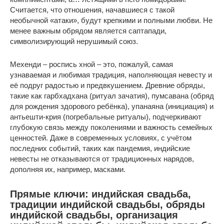
Считается, что отношения, начавшиеся с такой
необычной «атаки», будут крепкими и полными любви. Не
менее важным обрядом является саптапади,
символизирующий нерушимый союз.
Мехенди – роспись хной – это, пожалуй, самая
узнаваемая и любимая традиция, наполняющая невесту и
её подруг радостью и предвкушением. Древние обряды,
такие как гарбхадхана (ритуал зачатия), пумсавана (обряд
для рождения здорового ребёнка), упанаяна (инициация) и
антьешти-крия (погребальные ритуалы), подчеркивают
глубокую связь между поколениями и важность семейных
ценностей. Даже в современных условиях, с учётом
последних событий, таких как пандемия, индийские
невесты не отказываются от традиционных нарядов,
дополняя их, например, масками.
Прямые ключи: индийская свадьба,
традиции индийской свадьбы, обряды
индийской свадьбы, организация