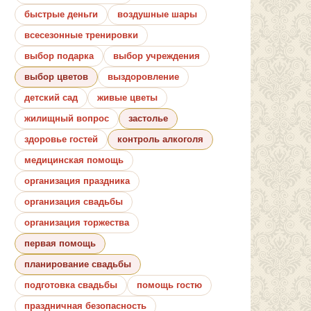
быстрые деньги
воздушные шары
всесезонные тренировки
выбор подарка
выбор учреждения
выбор цветов
выздоровление
детский сад
живые цветы
жилищный вопрос
застолье
здоровье гостей
контроль алкоголя
медицинская помощь
организация праздника
организация свадьбы
организация торжества
первая помощь
планирование свадьбы
подготовка свадьбы
помощь гостю
праздничная безопасность