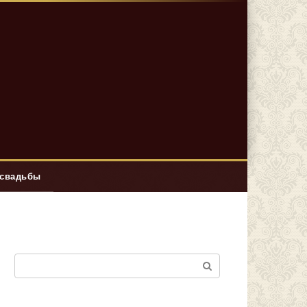
 свадьбы
Поиск: