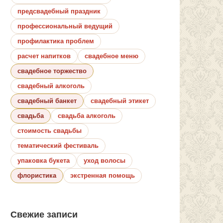
предсвадебный праздник
профессиональный ведущий
профилактика проблем
расчет напитков
свадебное меню
свадебное торжество
свадебный алкоголь
свадебный банкет
свадебный этикет
свадьба
свадьба алкоголь
стоимость свадьбы
тематический фестиваль
упаковка букета
уход волосы
флористика
экстренная помощь
Свежие записи