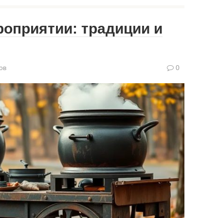
роприятии: традиции и
ов
0