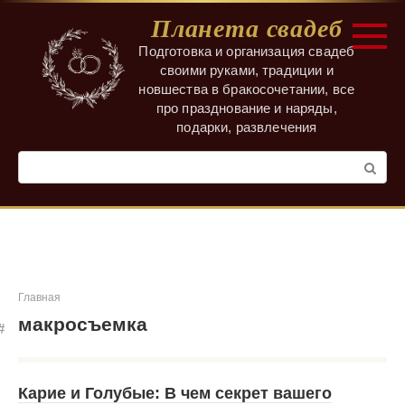
Перейти
Планета свадеб
к
контенту
Подготовка и организация свадеб
своими руками, традиции и
новшества в бракосочетании, все
про празднование и наряды,
подарки, развлечения
Поиск:
Главная
макросъемка
Карие и Голубые: В чем секрет вашего