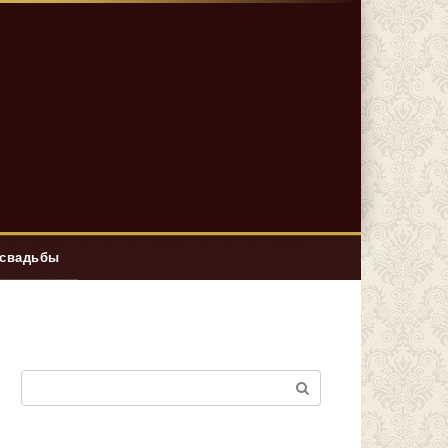
 свадьбы
Поиск: