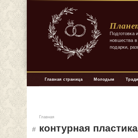
Перейти
к
контенту
Планет
Подготовка и
новшества в 
подарки, ра
Главная страница
Молодым
Трад
Главная
контурная пластика