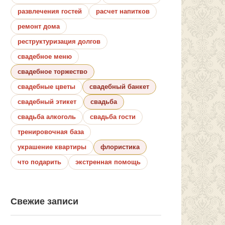
развлечения гостей
расчет напитков
ремонт дома
реструктуризация долгов
свадебное меню
свадебное торжество
свадебные цветы
свадебный банкет
свадебный этикет
свадьба
свадьба алкоголь
свадьба гости
тренировочная база
украшение квартиры
флористика
что подарить
экстренная помощь
Свежие записи