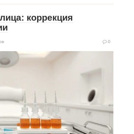
лица: коррекция
ии
ов
0