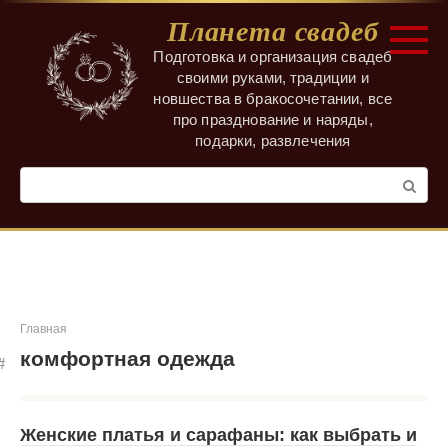
Перейти
Планета свадеб
к
контенту
Подготовка и организация свадеб
своими руками, традиции и
новшества в бракосочетании, все
про празднование и наряды,
подарки, развлечения
Поиск:
Главная
комфортная одежда
Женские платья и сарафаны: как выбрать и