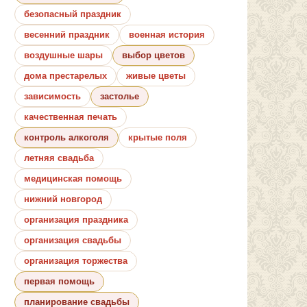
безопасный праздник
весенний праздник
военная история
воздушные шары
выбор цветов
дома престарелых
живые цветы
зависимость
застолье
качественная печать
контроль алкоголя
крытые поля
летняя свадьба
медицинская помощь
нижний новгород
организация праздника
организация свадьбы
организация торжества
первая помощь
планирование свадьбы