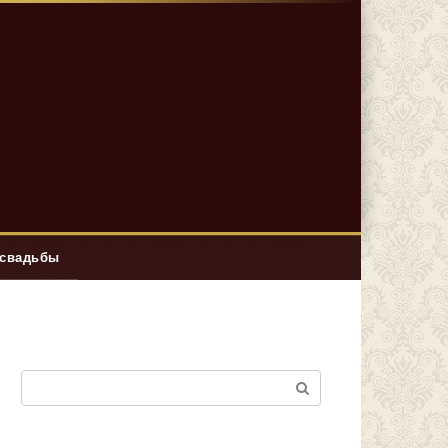
 свадьбы
Поиск: