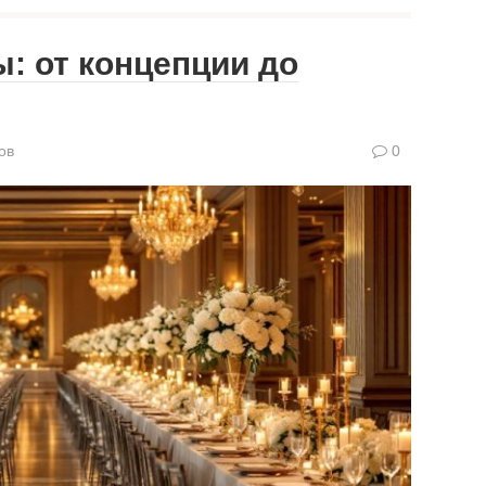
: от концепции до
ов
0