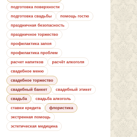
подготовка поверхности
подготовка свадьбы
помощь гостю
праздничная безопасность
праздничное торжество
профилактика запоя
профилактика проблем
расчет напитков
расчёт алкоголя
свадебное меню
свадебное торжество
свадебный банкет
свадебный этикет
свадьба
свадьба алкоголь
ставки кредита
флористика
экстренная помощь
эстетическая медицина