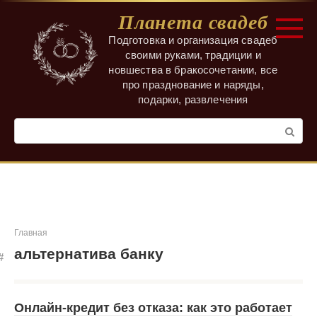
Перейти
Планета свадеб
к
контенту
Подготовка и организация свадеб
своими руками, традиции и
новшества в бракосочетании, все
про празднование и наряды,
подарки, развлечения
Поиск:
Главная
альтернатива банку
Онлайн-кредит без отказа: как это работает