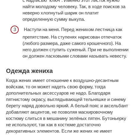
с надписью “ключ”. Именно этот листок нужно
найти молодому человеку. Так, в ходе поисков за
неверно хлопнутый шарик он платит
определенную сумму выкупа.
Наступи на меня. Перед женихом лестница как
препятствие. На ступенях нарисован отпечаток
(любого размера, даже самого крошечного). На
него должен ступить суженый. При не выполнении
он должен ласковыми словами называть невесту.
Одежда жениха
Когда жених имеет отношение к воздушно-десантным
войскам, то он может надеть свою форму, тогда
дополнительных аксессуаров не надо. Благодаря
пятнистому окрасу, выглядывающей тельняшке и синему
берету наряд довольно яркий. А белый пояс и аксельбант
добавляют акцентов, не позволяя маскировочному
костюму слиться в мешанину зелёных пятен. Бутоньерку
не используют, так как в костюме достаточно
декоративных элементов. Если же жених не имеет