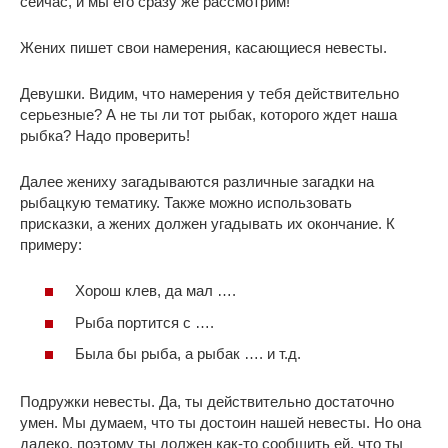
сейчас, и мы его сразу же рассмотрим!
Жених пишет свои намерения, касающиеся невесты.
Девушки. Видим, что намерения у тебя действительно
серьезные? А не ты ли тот рыбак, которого ждет наша
рыбка? Надо проверить!
Далее жениху загадываются различные загадки на
рыбацкую тематику. Также можно использовать
присказки, а жених должен угадывать их окончание. К
примеру:
Хорош клев, да мал ….
Рыба портится с ….
Была бы рыба, а рыбак …. и т.д.
Подружки невесты. Да, ты действительно достаточно
умен. Мы думаем, что ты достоин нашей невесты. Но она
далеко, поэтому ты должен как-то сообщить ей, что ты