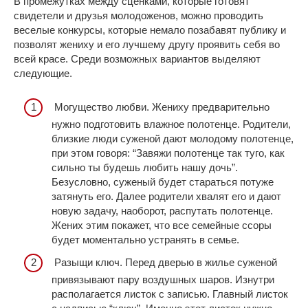
В промежутках между сценками, которые готовят
свидетели и друзья молодоженов, можно проводить
веселые конкурсы, которые немало позабавят публику и
позволят жениху и его лучшему другу проявить себя во
всей красе. Среди возможных вариантов выделяют
следующие.
Могущество любви. Жениху предварительно
нужно подготовить влажное полотенце. Родители,
близкие люди суженой дают молодому полотенце,
при этом говоря: “Завяжи полотенце так туго, как
сильно ты будешь любить нашу дочь”.
Безусловно, суженый будет стараться потуже
затянуть его. Далее родители хвалят его и дают
новую задачу, наоборот, распутать полотенце.
Жених этим покажет, что все семейные ссоры
будет моментально устранять в семье.
Разыщи ключ. Перед дверью в жилье суженой
привязывают пару воздушных шаров. Изнутри
располагается листок с записью. Главный листок