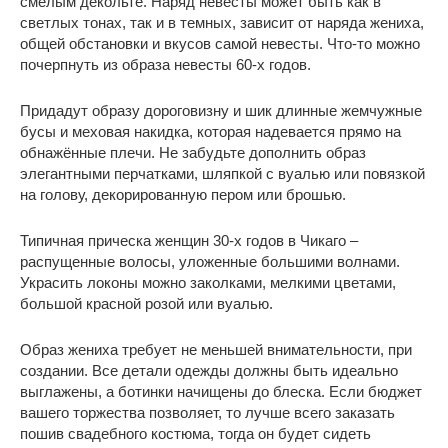
смелым декольте. Наряд невесты может быть как в
светлых тонах, так и в темных, зависит от наряда жениха,
общей обстановки и вкусов самой невесты. Что-то можно
почерпнуть из образа невесты 60-х годов.
Придадут образу дороговизну и шик длинные жемчужные
бусы и меховая накидка, которая надевается прямо на
обнажённые плечи. Не забудьте дополнить образ
элегантными перчатками, шляпкой с вуалью или повязкой
на голову, декорированную пером или брошью.
Типичная прическа женщин 30-х годов в Чикаго –
распущенные волосы, уложенные большими волнами.
Украсить локоны можно заколками, мелкими цветами,
большой красной розой или вуалью.
Образ жениха требует не меньшей внимательности, при
создании. Все детали одежды должны быть идеально
выглажены, а ботинки начищены до блеска. Если бюджет
вашего торжества позволяет, то лучше всего заказать
пошив свадебного костюма, тогда он будет сидеть