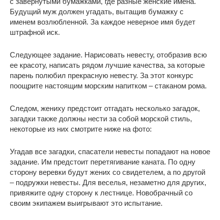
с завернутыми бумажками, где разные женские имена.
Будущий муж должен угадать, вытащив бумажку с
именем возлюбленной. За каждое неверное имя будет
штрафной иск.
Следующее задание. Нарисовать невесту, отобразив всю
ее красоту, написать рядом лучшие качества, за которые
парень полюбил прекрасную невесту. За этот конкурс
поощрите настоящим морским напитком – стаканом рома.
Следом, жениху предстоит отгадать несколько загадок,
загадки также должны нести за собой морской стиль,
некоторые из них смотрите ниже на фото:
Угадав все загадки, спасатели невесты попадают на новое
задание. Им предстоит перетягивание каната. По одну
сторону веревки будут жених со свидетелем, а по другой
– подружки невесты. Для веселья, незаметно для других,
привяжите одну сторону к лестнице. Новобрачный со
своим экипажем выигрывают это испытание.