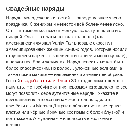
Свадебные наряды
Наряды молодожёнов и гостей — определяющее звено
праздника. С женихом и невестой всё более-менее ясно.
Он — в тёмном костюме в мелкую полоску, в шляпе и с
сигарой. Она — в платье в стиле флэппер (так
американский журнал Vanity Fair впервые окрестил
эмансипированных женщин 20-30-х годов, которые носили
струящиеся наряды с заниженной талией и много курили),
в перчатках, боа и жемчугах. Наряд невесты может быть
более классическим, но волосы, уложенные волнами, а
также яркий макияж — непременный элемент её образа.
Гостей
свадьба в стиле Чикаго
30-х годов может немного
напугать. Не требуйте от них невозможного: далеко не все
могут позволить себе аутентичные наряды. Укажите в
приглашениях, что женщинам желательно сделать
причёски а-ля Марлен Дитрих и облачиться в вечерние
платья или чёрные брючные костюмы с белой блузкой и
подтяжками. А мужчинам – в полосатые костюмы и
шляпы.