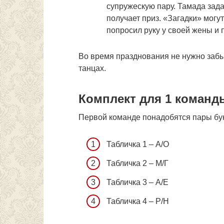
супружескую пару. Тамада зада
получает приз. «Загадки» могу
попросил руку у своей жены и 
Во время празднования не нужно забыв
танцах.
Комплект для 1 команд
Первой команде понадобятся пары бу
Табличка 1 – А/О
Табличка 2 – М/Г
Табличка 3 – А/Е
Табличка 4 – Р/Н