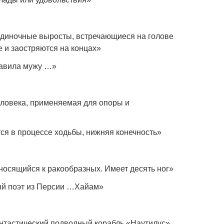
одиночные выросты, встречающиеся на голове
 и заостряются на концах»
тавила мужу …»
еловека, применяемая для опоры и
ся в процессе ходьбы, нижняя конечность»
тносящийся к ракообразных. Имеет десять ног»
ый поэт из Персии …Хайам»
нтастический подводный корабль «Наутилус»