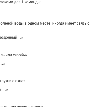
казками для 1 команды:
оленой воды в одном месте, иногда имеет связь с
 бездонный…»
аль или скорбь»
 …»
струкцию окна»
а …»
лады или удовольствия»