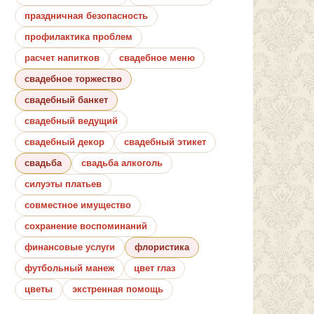
праздничная безопасность
профилактика проблем
расчет напитков
свадебное меню
свадебное торжество
свадебный банкет
свадебный ведущий
свадебный декор
свадебный этикет
свадьба
свадьба алкоголь
силуэты платьев
совместное имущество
сохранение воспоминаний
финансовые услуги
флористика
футбольный манеж
цвет глаз
цветы
экстренная помощь