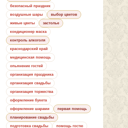
безопасный праздник
воздушные шары
выбор цветов
живые цветы
застолье
кондиционер маска
контроль алкоголя
краснодарский край
медицинская помощь
опьянение гостей
организация праздника
организация свадьбы
организация торжества
оформление букета
оформление шарами
первая помощь
планирование свадьбы
подготовка свадьбы
помощь гостю