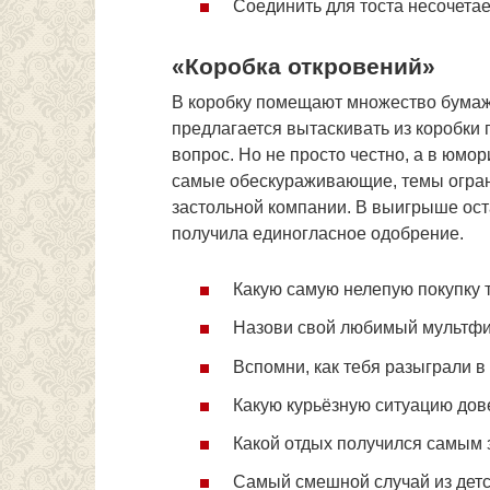
Соединить для тоста несочета
«Коробка откровений»
В коробку помещают множество бумаж
предлагается вытаскивать из коробки 
вопрос. Но не просто честно, а в юм
самые обескураживающие, темы огран
застольной компании. В выигрыше оста
получила единогласное одобрение.
Какую самую нелепую покупку т
Назови свой любимый мультфил
Вспомни, как тебя разыграли в
Какую курьёзную ситуацию дов
Какой отдых получился самым
Самый смешной случай из детст