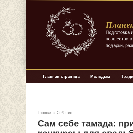
Перейти
к
контенту
Планет
Подготовка и
новшества в 
подарки, ра
Главная страница
Молодым
Трад
Главная
»
Событие
Сам себе тамада: п