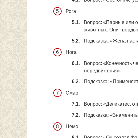
Рога
Вопрос: «Парные или 
животных. Они твердые
Подсказка: «Жена нас
Нога
Вопрос: «Конечность ч
передвижения»
Подсказка: «Применяет
Омар
Вопрос: «Деликатес, о
Подсказка: «Знаменит
Немо
Вопрос: «Он создал фа