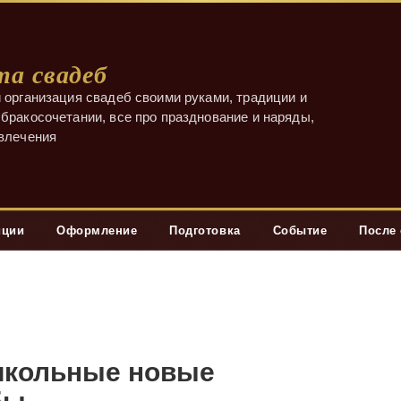
а свадеб
 организация свадеб своими руками, традиции и
бракосочетании, все про празднование и наряды,
звлечения
иции
Оформление
Подготовка
Событие
После
рикольные новые