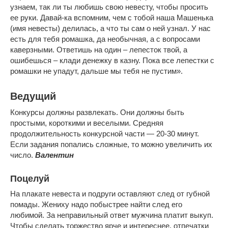
узнаем, так ли ты любишь свою невесту, чтобы просить
ее руки. Давай-ка вспомним, чем с тобой наша Машенька
(имя невесты) делилась, а что ты сам о ней узнал. У нас
есть для тебя ромашка, да необычная, а с вопросами
каверзными. Ответишь на один – лепесток твой, а
ошибешься – клади денежку в казну. Пока все лепестки с
ромашки не упадут, дальше мы тебя не пустим».
Ведущий
Конкурсы должны развлекать. Они должны быть
простыми, короткими и веселыми. Средняя
продолжительность конкурсной части — 20-30 минут.
Если задания попались сложные, то можно увеличить их
число.
Валентин
Поцелуй
На плакате невеста и подруги оставляют след от губной
помады. Жениху надо побыстрее найти след его
любимой. За неправильный ответ мужчина платит выкуп.
Чтобы сделать торжество ярче и интереснее, отпечатки