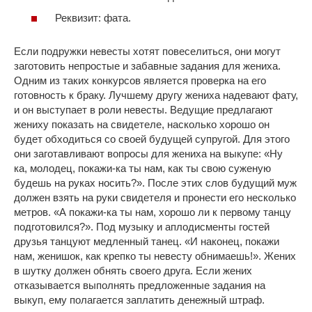
Реквизит: фата.
Если подружки невесты хотят повеселиться, они могут
заготовить непростые и забавные задания для жениха.
Одним из таких конкурсов является проверка на его
готовность к браку. Лучшему другу жениха надевают фату,
и он выступает в роли невесты. Ведущие предлагают
жениху показать на свидетеле, насколько хорошо он
будет обходиться со своей будущей супругой. Для этого
они заготавливают вопросы для жениха на выкупе: «Ну
ка, молодец, покажи-ка ты нам, как ты свою суженую
будешь на руках носить?». После этих слов будущий муж
должен взять на руки свидетеля и пронести его несколько
метров. «А покажи-ка ты нам, хорошо ли к первому танцу
подготовился?». Под музыку и аплодисменты гостей
друзья танцуют медленный танец. «И наконец, покажи
нам, женишок, как крепко ты невесту обнимаешь!». Жених
в шутку должен обнять своего друга. Если жених
отказывается выполнять предложенные задания на
выкуп, ему полагается заплатить денежный штраф.