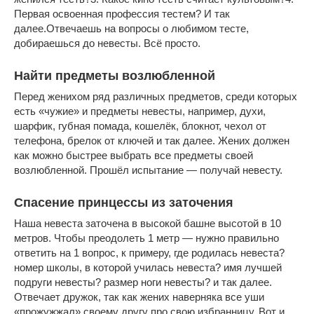
Первая освоенная профессия тестем? И так
далее.Отвечаешь на вопросы о любимом тесте,
добираешься до невесты. Всё просто.
Найти предметы возлюбленной
Перед женихом ряд различных предметов, среди которых
есть «чужие» и предметы невесты, например, духи,
шарфик, губная помада, кошелёк, блокнот, чехол от
телефона, брелок от ключей и так далее. Жених должен
как можно быстрее выбрать все предметы своей
возлюбленной. Прошёл испытание — получай невесту.
Спасение принцессы из заточения
Наша невеста заточена в высокой башне высотой в 10
метров. Чтобы преодолеть 1 метр — нужно правильно
ответить на 1 вопрос, к примеру, где родилась невеста?
номер школы, в которой училась невеста? имя лучшей
подруги невесты? размер ноги невесты? и так далее.
Отвечает дружок, так как жених наверняка все уши
«прожужжал» своему другу про свою избранницу. Вот и