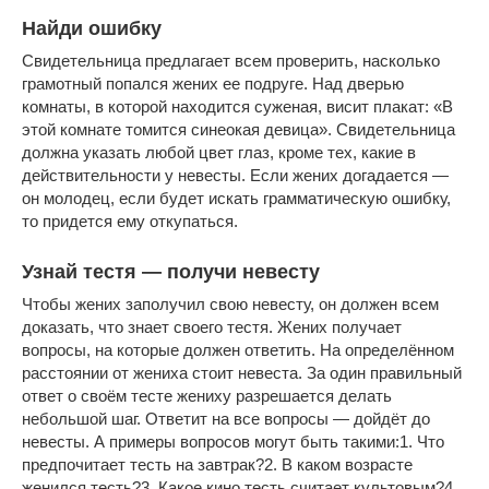
Найди ошибку
Свидетельница предлагает всем проверить, насколько
грамотный попался жених ее подруге. Над дверью
комнаты, в которой находится суженая, висит плакат: «В
этой комнате томится синеокая девица». Свидетельница
должна указать любой цвет глаз, кроме тех, какие в
действительности у невесты. Если жених догадается —
он молодец, если будет искать грамматическую ошибку,
то придется ему откупаться.
Узнай тестя — получи невесту
Чтобы жених заполучил свою невесту, он должен всем
доказать, что знает своего тестя. Жених получает
вопросы, на которые должен ответить. На определённом
расстоянии от жениха стоит невеста. За один правильный
ответ о своём тесте жениху разрешается делать
небольшой шаг. Ответит на все вопросы — дойдёт до
невесты. А примеры вопросов могут быть такими:1. Что
предпочитает тесть на завтрак?2. В каком возрасте
женился тесть?3. Какое кино тесть считает культовым?4.